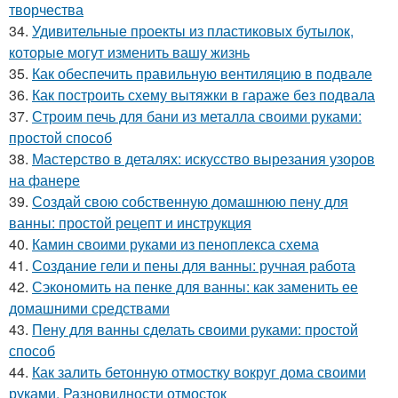
творчества
34.
Удивительные проекты из пластиковых бутылок,
которые могут изменить вашу жизнь
35.
Как обеспечить правильную вентиляцию в подвале
36.
Как построить схему вытяжки в гараже без подвала
37.
Строим печь для бани из металла своими руками:
простой способ
38.
Мастерство в деталях: искусство вырезания узоров
на фанере
39.
Создай свою собственную домашнюю пену для
ванны: простой рецепт и инструкция
40.
Камин своими руками из пеноплекса схема
41.
Создание гели и пены для ванны: ручная работа
42.
Сэкономить на пенке для ванны: как заменить ее
домашними средствами
43.
Пену для ванны сделать своими руками: простой
способ
44.
Как залить бетонную отмостку вокруг дома своими
руками. Разновидности отмосток