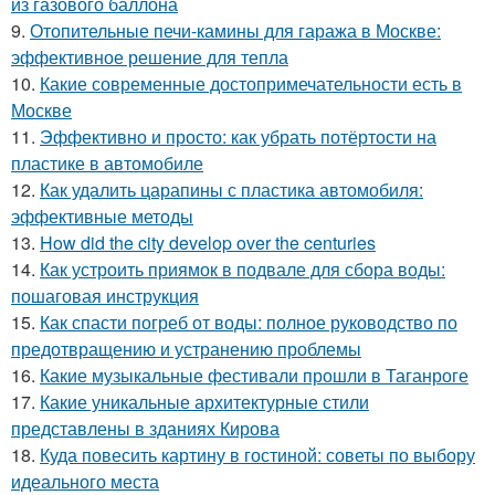
из газового баллона
9.
Отопительные печи-камины для гаража в Москве:
эффективное решение для тепла
10.
Какие современные достопримечательности есть в
Москве
11.
Эффективно и просто: как убрать потёртости на
пластике в автомобиле
12.
Как удалить царапины с пластика автомобиля:
эффективные методы
13.
How did the city develop over the centuries
14.
Как устроить приямок в подвале для сбора воды:
пошаговая инструкция
15.
Как спасти погреб от воды: полное руководство по
предотвращению и устранению проблемы
16.
Какие музыкальные фестивали прошли в Таганроге
17.
Какие уникальные архитектурные стили
представлены в зданиях Кирова
18.
Куда повесить картину в гостиной: советы по выбору
идеального места