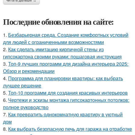
читать дальше →
Последние обновления на сайте:
1.
Безбарьерная среда. Создание комфортных условий
для людей с ограниченными возможностями
2.
Как сделать имитацию кирпичной стены из
гипсокартона своими руками: пошаговая инструкция
3.
Топ-9 лучших программ для дизайна интерьера 2025:
Обзор и рекомендации
4.
Программа для планировки квартиры: как выбрать
лучшее решение
5.
Топ-10 программ для создания красивых интерьеров
6.
Чертежи и эскизы монтажа гипсокартонных потолков:
полное руководство
7.
Как превратить однокомнатную квартиру в уютный
дом
8.
Как выбрать безопасную печь для гаража на отработке