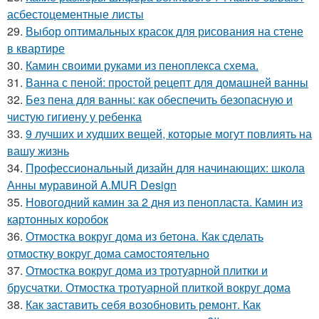
асбестоцементные листы
29.
Выбор оптимальных красок для рисования на стене
в квартире
30.
Камин своими руками из пеноплекса схема.
31.
Ванна с пеной: простой рецепт для домашней ванны
32.
Без пена для ванны: как обеспечить безопасную и
чистую гигиену у ребенка
33.
9 лучших и худших вещей, которые могут повлиять на
вашу жизнь
34.
Профессиональный дизайн для начинающих: школа
Анны муравиной A.MUR Design
35.
Новогодний камин за 2 дня из пенопласта. Камин из
картонных коробок
36.
Отмостка вокруг дома из бетона. Как сделать
отмостку вокруг дома самостоятельно
37.
Отмостка вокруг дома из тротуарной плитки и
брусчатки. Отмостка тротуарной плиткой вокруг дома
38.
Как заставить себя возобновить ремонт. Как