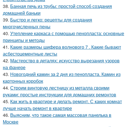
38.
Банная печь из трубы: простой способ создания
домашней баньки
39.
Быстро и легко: рецепты для создания
многочисленных пены
40.
Утепление каркаса с помощью пенопласта: основные
принципы и методы
41.
Какие размеры шифера волнового 7 . Какие бывают
асбестоцементные листы
42.
Мастерство в деталях: искусство вырезания узоров
на фанере
43.
Новогодний камин за 2 дня из пенопласта. Камин из
картонных коробок
44.
Строим винтовую лестницу из металла своими
руками: простые инструкции для домашних ремонтов
45.
Как жить в квартире и делать ремонт. С каких комнат
лучше начать ремонт в квартире
46.
Выясним, что такое самая массовая панелька в
Москве