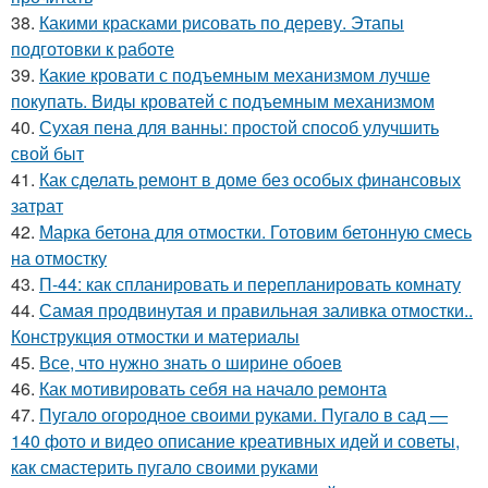
38.
Какими красками рисовать по дереву. Этапы
подготовки к работе
39.
Какие кровати с подъемным механизмом лучше
покупать. Виды кроватей с подъемным механизмом
40.
Сухая пена для ванны: простой способ улучшить
свой быт
41.
Как сделать ремонт в доме без особых финансовых
затрат
42.
Марка бетона для отмостки. Готовим бетонную смесь
на отмостку
43.
П-44: как спланировать и перепланировать комнату
44.
Самая продвинутая и правильная заливка отмостки..
Конструкция отмостки и материалы
45.
Все, что нужно знать о ширине обоев
46.
Как мотивировать себя на начало ремонта
47.
Пугало огородное своими руками. Пугало в сад —
140 фото и видео описание креативных идей и советы,
как смастерить пугало своими руками