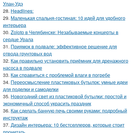
Улан-Удэ
28.
Headlines:
29.
Маленькая спальня-гостиная: 10 идей для удобного
интерьера
30.
Zoloto в Челябинске: Незабываемые концерты в
сердце Урала
31.
Приямок в подвале: эффективное решение для
отвода грунтовых вод
32.
Как правильно установить приёмник для дренажного
насоса в подвале
33.
Как справиться с проблемой влаги в погребе
34.
Переосмысление пластиковых бутылок: умные идеи
для поделки и самоделки
35.
Новогодний свет из пластиковой бутылки: простой и
экономичный способ украсить праздник
36.
Как сделать банную печь своими руками: подробный
инструктаж
37.
Дизайн интерьера: 10 бестселлеров, которые стоит
прочитать