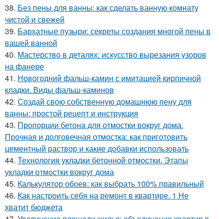
38.
Без пены для ванны: как сделать ванную комнату
чистой и свежей
39.
Бархатные пузыри: секреты создания многой пены в
вашей ванной
40.
Мастерство в деталях: искусство вырезания узоров
на фанере
41.
Новогодний фальш-камин с имитацией кирпичной
кладки. Виды фальш-каминов
42.
Создай свою собственную домашнюю пену для
ванны: простой рецепт и инструкция
43.
Пропорции бетона для отмостки вокруг дома.
Прочная и долговечная отмостка: как приготовить
цементный раствор и какие добавки использовать
44.
Технология укладки бетонной отмостки. Этапы
укладки отмостки вокруг дома
45.
Калькулятор обоев: как выбрать 100% правильный
46.
Как настроить себя на ремонт в квартире. 1 Не
хватит бюджета
47.
Увеличение площади жилья: объединение квартир в