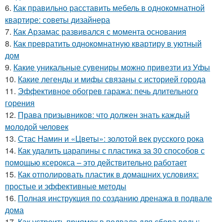
6.
Как правильно расставить мебель в однокомнатной
квартире: советы дизайнера
7.
Как Арзамас развивался с момента основания
8.
Как превратить однокомнатную квартиру в уютный
дом
9.
Какие уникальные сувениры можно привезти из Уфы
10.
Какие легенды и мифы связаны с историей города
11.
Эффективное обогрев гаража: печь длительного
горения
12.
Права призывников: что должен знать каждый
молодой человек
13.
Стас Намин и «Цветы»: золотой век русского рока
14.
Как удалить царапины с пластика за 30 способов с
помощью ксерокса – это действительно работает
15.
Как отполировать пластик в домашних условиях:
простые и эффективные методы
16.
Полная инструкция по созданию дренажа в подвале
дома
17.
Как устроить приямок в подвале для сбора воды: