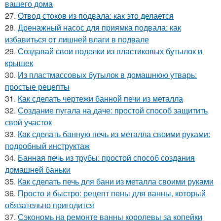
вашего дома
27.
Отвод стоков из подвала: как это делается
28.
Дренажный насос для приямка подвала: как
избавиться от лишней влаги в подвале
29.
Создавай свои поделки из пластиковых бутылок и
крышек
30.
Из пластмассовых бутылок в домашнюю утварь:
простые рецепты
31.
Как сделать чертежи банной печи из металла
32.
Создание пугала на даче: простой способ защитить
свой участок
33.
Как сделать банную печь из металла своими руками:
подробный инструктаж
34.
Банная печь из трубы: простой способ создания
домашней баньки
35.
Как сделать печь для бани из металла своими руками
36.
Просто и быстро: рецепт пены для ванны, который
обязательно пригодится
37.
Сэкономь на ремонте ванны королевы за копейки