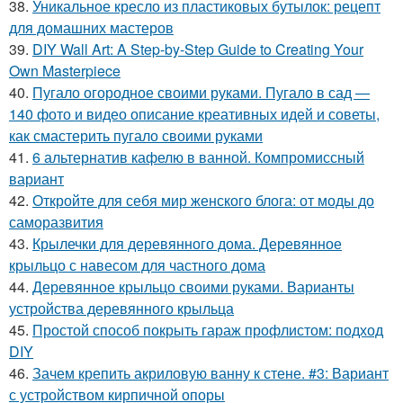
38.
Уникальное кресло из пластиковых бутылок: рецепт
для домашних мастеров
39.
DIY Wall Art: A Step-by-Step Guide to Creating Your
Own Masterpiece
40.
Пугало огородное своими руками. Пугало в сад —
140 фото и видео описание креативных идей и советы,
как смастерить пугало своими руками
41.
6 альтернатив кафелю в ванной. Компромиссный
вариант
42.
Откройте для себя мир женского блога: от моды до
саморазвития
43.
Крылечки для деревянного дома. Деревянное
крыльцо с навесом для частного дома
44.
Деревянное крыльцо своими руками. Варианты
устройства деревянного крыльца
45.
Простой способ покрыть гараж профлистом: подход
DIY
46.
Зачем крепить акриловую ванну к стене. #3: Вариант
с устройством кирпичной опоры