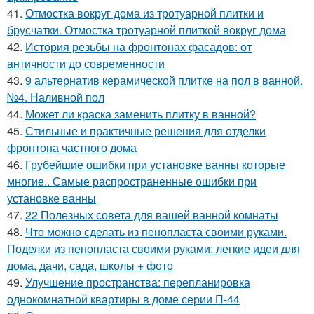
41.
Отмостка вокруг дома из тротуарной плитки и
брусчатки. Отмостка тротуарной плиткой вокруг дома
42.
История резьбы на фронтонах фасадов: от
античности до современности
43.
9 альтернатив керамической плитке на пол в ванной.
№4. Наливной пол
44.
Может ли краска заменить плитку в ванной?
45.
Стильные и практичные решения для отделки
фронтона частного дома
46.
Грубейшие ошибки при установке ванны которые
многие.. Самые распространенные ошибки при
установке ванны
47.
22 Полезных совета для вашей ванной комнаты
48.
Что можно сделать из пенопласта своими руками.
Поделки из пенопласта своими руками: легкие идеи для
дома, дачи, сада, школы + фото
49.
Улучшение пространства: перепланировка
однокомнатной квартиры в доме серии П-44