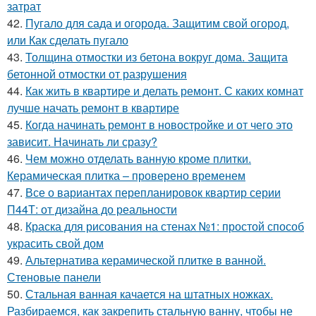
затрат
42.
Пугало для сада и огорода. Защитим свой огород,
или Как сделать пугало
43.
Толщина отмостки из бетона вокруг дома. Защита
бетонной отмостки от разрушения
44.
Как жить в квартире и делать ремонт. С каких комнат
лучше начать ремонт в квартире
45.
Когда начинать ремонт в новостройке и от чего это
зависит. Начинать ли сразу?
46.
Чем можно отделать ванную кроме плитки.
Керамическая плитка – проверено временем
47.
Все о вариантах перепланировок квартир серии
П44Т: от дизайна до реальности
48.
Краска для рисования на стенах №1: простой способ
украсить свой дом
49.
Альтернатива керамической плитке в ванной.
Стеновые панели
50.
Стальная ванная качается на штатных ножках.
Разбираемся, как закрепить стальную ванну, чтобы не