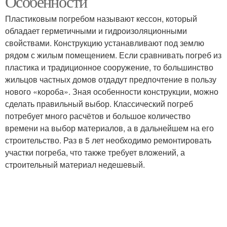
Особенности
Пластиковым погребом называют кессон, который
обладает герметичными и гидроизоляционными
свойствами. Конструкцию устанавливают под землю
Клумба на погребе
Погреба на даче
рядом с жилым помещением. Если сравнивать погреб из
пластика и традиционное сооружение, то большинство
жильцов частных домов отдадут предпочтение в пользу
нового «короба». Зная особенности конструкции, можно
Погреб на даче
Хозблок для дачи
сделать правильный выбор. Классический погреб
потребует много расчётов и большое количество
времени на выбор материалов, а в дальнейшем на его
строительство. Раз в 5 лет необходимо ремонтировать
участки погреба, что также требует вложений, а
Сарай для дачи
строительный материал недешевый.