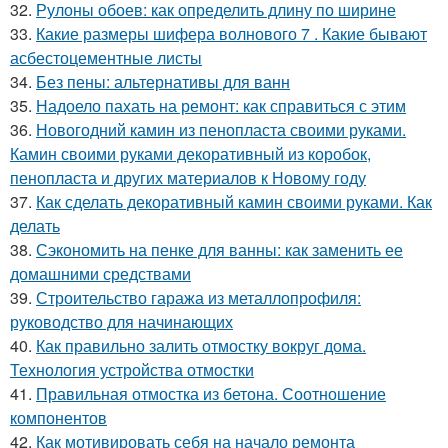
32.
Рулоны обоев: как определить длину по ширине
33.
Какие размеры шифера волнового 7 . Какие бывают
асбестоцементные листы
34.
Без пены: альтернативы для ванн
35.
Надоело пахать на ремонт: как справиться с этим
36.
Новогодний камин из пенопласта своими руками.
Камин своими руками декоративный из коробок,
пенопласта и других материалов к Новому году
37.
Как сделать декоративный камин своими руками. Как
делать
38.
Сэкономить на пенке для ванны: как заменить ее
домашними средствами
39.
Строительство гаража из металлопрофиля:
руководство для начинающих
40.
Как правильно залить отмостку вокруг дома.
Технология устройства отмостки
41.
Правильная отмостка из бетона. Соотношение
компонентов
42.
Как мотивировать себя на начало ремонта