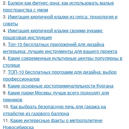
2.
Балкон как фитнес-зона: как использовать малые
пространства с умом
3.
Имитация кирпичной кладки из гипса: технология и
советы
4.
Имитация кирпичной кладки своими руками:
пошаговая инструкция
5.
Топ-10 бесплатных приложений для дизайна
интерьера: лучшие инструменты для вашего проекта
6.
Какие современные культурные центры популярны в
столице
7.
ТОП-10 бесплатных программ для дизайна: выбор
профессионалов
8.
Какие основные достопримечательности Кургана
9.
Какие парки Москвы лучше всего подходят для
пикников
10.
Как выбрать безопасную печь для гаража на
отработке из газового баллона
11.
Какие интересные факты о метрополитене
Новосибирска