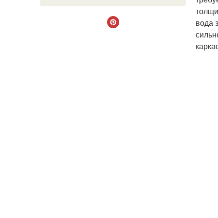
толщи
вода 
сильн
каркас