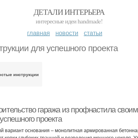
ДЕТАЛИ ИНТЕРЬЕРА
интересные идеи handmade!
главная
новости
статьи
трукции для успешного проекта
остые инструкции
оительство гаража из профнастила своим
 успешного проекта
й вариант основания – монолитная армированная бетонная
ет копки глубоких траншей и возведения мощного цоколя.