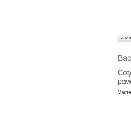
читат
Вас
Соз
рем
Масте