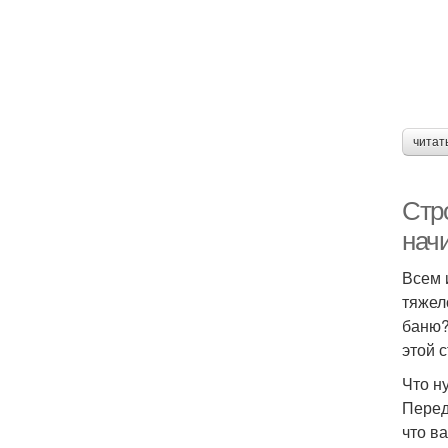
читат
Стр
нач
Всем 
тяжел
баню?
этой 
Что н
Перед
что в