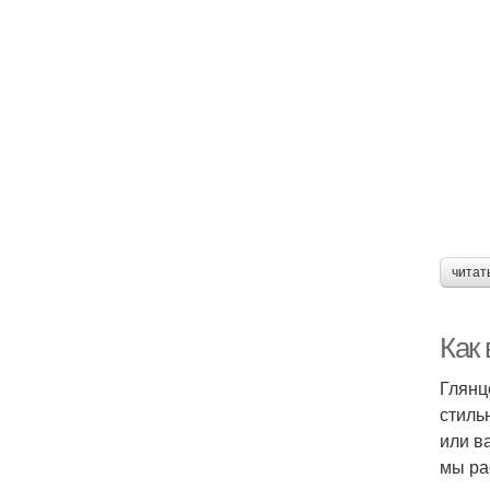
читат
Как
Глянц
стиль
или в
мы ра