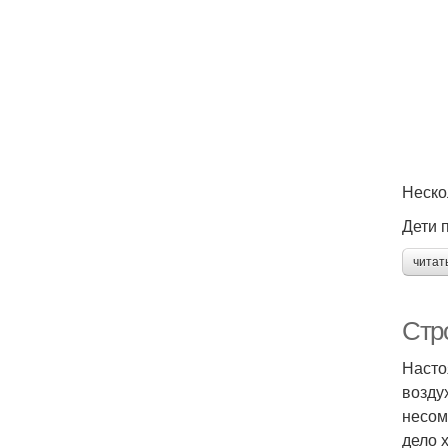
Неско
Дети 
читат
Стр
Насто
возду
несом
дело х