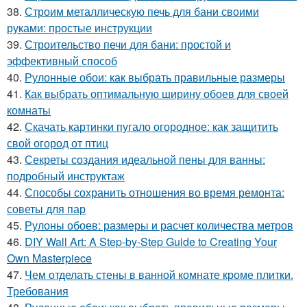
38.
Строим металлическую печь для бани своими
руками: простые инструкции
39.
Строительство печи для бани: простой и
эффективный способ
40.
Рулонные обои: как выбрать правильные размеры
41.
Как выбрать оптимальную ширину обоев для своей
комнаты
42.
Скачать картинки пугало огородное: как защитить
свой огород от птиц
43.
Секреты создания идеальной пены для ванны:
подробный инструктаж
44.
Способы сохранить отношения во время ремонта:
советы для пар
45.
Рулоны обоев: размеры и расчет количества метров
46.
DIY Wall Art: A Step-by-Step Guide to Creating Your
Own Masterpiece
47.
Чем отделать стены в ванной комнате кроме плитки.
Требования