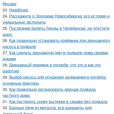
Москве
23.
Headlines:
24.
Расскажите о Зоопарке Новосибирска: его история и
уникальные экспонаты
25.
Последние билеты Линды в Челябинске: не упустите
шанс
26.
Как правильно установить приёмник для дренажного
насоса в подвале
27.
Как сделать дренажную яму в подвале дома своими
руками
28.
Дренажный приямок в погребе: что это и как это
работает
29.
Выбор насоса для осушения заливаемого погреба:
основные факторы
30.
Как правильно организовать дренаж подвала
частного дома
31.
Как построить схему вытяжки в гараже без подвала
32.
Банные печи из металла: все варианты для
домашней бани