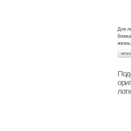
Для л
ближа
жизнь
читат
Под
ори
лот