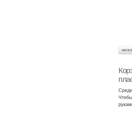
читат
Корз
пла
Среди
Чтобы
рукам