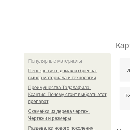
Кар
Популярные материалы
Л
Перекрытия в домах из бревна:
выбор материала и технологии
Преимущества Тадалафила-
Ксантис: Почему стоит выбрать этот
По
препарат
Скамейки из дерева чертеж.
Чертежи и размеры
Раздевалки нового поколения.