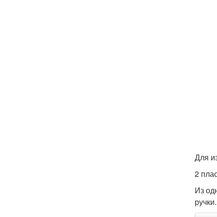
Для и
2 пла
Из од
ручки.