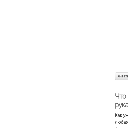
читат
Что
рук
Как у
любая