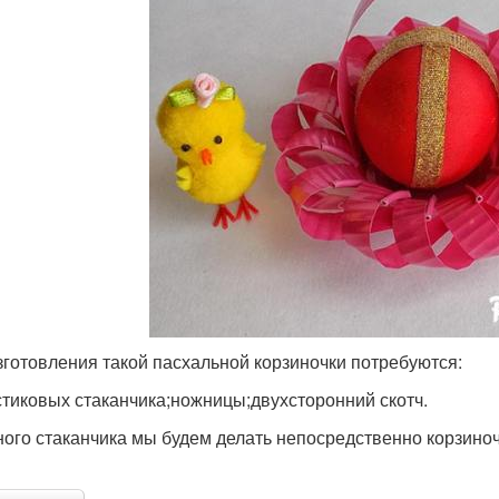
зготовления такой пасхальной корзиночки потребуются:
стиковых стаканчика;ножницы;двухсторонний скотч.
ного стаканчика мы будем делать непосредственно корзиноч