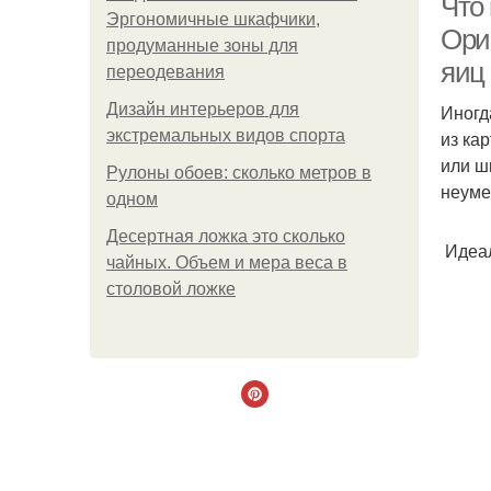
Что 
Эргономичные шкафчики,
Ори
продуманные зоны для
яиц
переодевания
Дизайн интерьеров для
Иногд
экстремальных видов спорта
из ка
или ш
Рулоны обоев: сколько метров в
неуме
одном
Десертная ложка это сколько
Идеал
чайных. Объем и мера веса в
столовой ложке