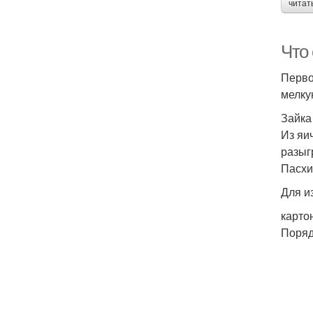
читат
Что
Перво
мелку
Зайка
Из яи
разыг
Пасхи
Для и
карто
Поряд