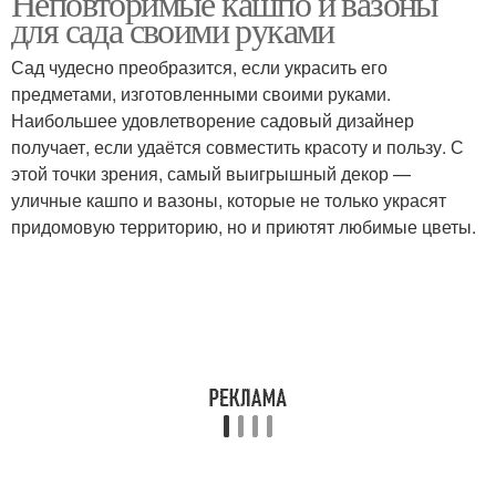
Неповторимые кашпо и вазоны
для сада своими руками
Сад чудесно преобразится, если украсить его
предметами, изготовленными своими руками.
Кашпо из щебенки
Удобное кашпо
Наибольшее удовлетворение садовый дизайнер
получает, если удаётся совместить красоту и пользу. С
этой точки зрения, самый выигрышный декор —
уличные кашпо и вазоны, которые не только украсят
Кашпо из пластиковой
Кашпо из пластиковых
придомовую территорию, но и приютят любимые цветы.
бутылки
бутылок
Горшки для цветов
Бутылки для цветов