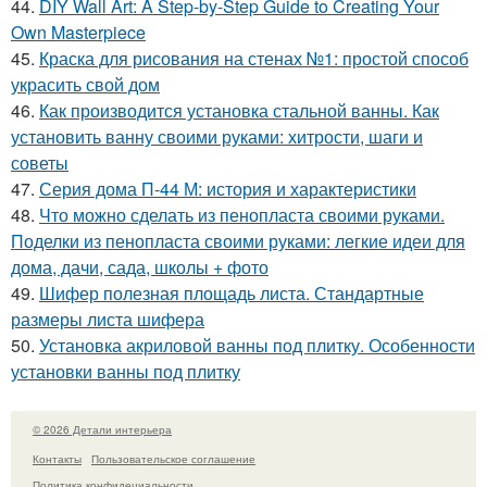
44.
DIY Wall Art: A Step-by-Step Guide to Creating Your
Own Masterpiece
45.
Краска для рисования на стенах №1: простой способ
украсить свой дом
46.
Как производится установка стальной ванны. Как
установить ванну своими руками: хитрости, шаги и
советы
47.
Серия дома П-44 М: история и характеристики
48.
Что можно сделать из пенопласта своими руками.
Поделки из пенопласта своими руками: легкие идеи для
дома, дачи, сада, школы + фото
49.
Шифер полезная площадь листа. Стандартные
размеры листа шифера
50.
Установка акриловой ванны под плитку. Особенности
установки ванны под плитку
© 2026 Детали интерьера
Контакты
Пользовательское соглашение
Политика конфидециальности