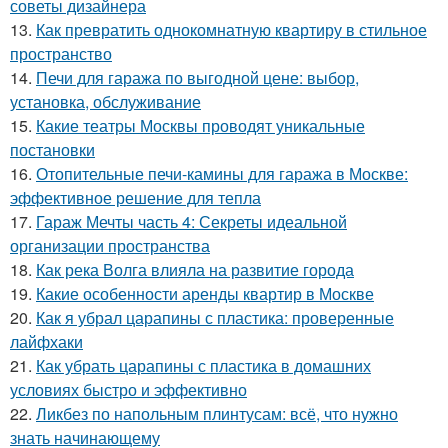
советы дизайнера
13.
Как превратить однокомнатную квартиру в стильное
пространство
14.
Печи для гаража по выгодной цене: выбор,
установка, обслуживание
15.
Какие театры Москвы проводят уникальные
постановки
16.
Отопительные печи-камины для гаража в Москве:
эффективное решение для тепла
17.
Гараж Мечты часть 4: Секреты идеальной
организации пространства
18.
Как река Волга влияла на развитие города
19.
Какие особенности аренды квартир в Москве
20.
Как я убрал царапины с пластика: проверенные
лайфхаки
21.
Как убрать царапины с пластика в домашних
условиях быстро и эффективно
22.
Ликбез по напольным плинтусам: всё, что нужно
знать начинающему