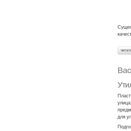
Сущес
качес
читат
Вас
Ути
Пласт
улица
предм
для у
Подго