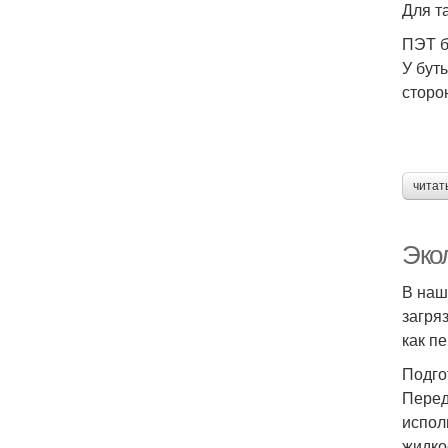
Для т
ПЭТ б
У бут
сторо
читат
Эко
В наш
загря
как п
Подго
Перед
испол
жидко