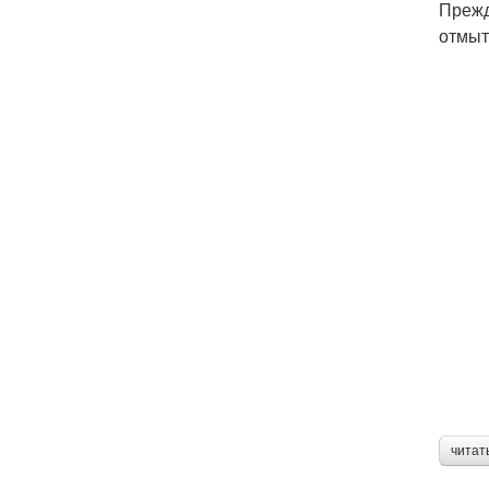
Прежд
отмыт
читат