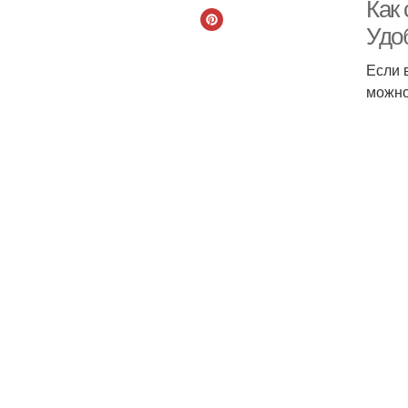
Как
Удо
Если 
можно