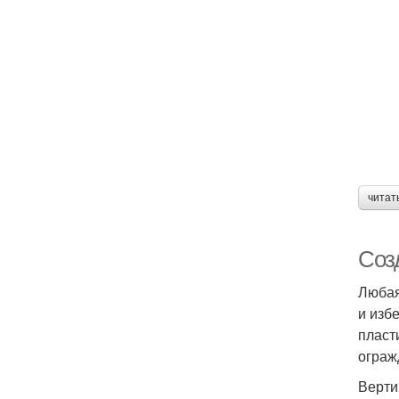
читат
Соз
Любая
и изб
пласт
ограж
Верти