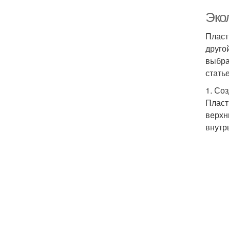
Эко
Пласт
друго
выбра
стать
1. Со
Пласт
верхн
внутр