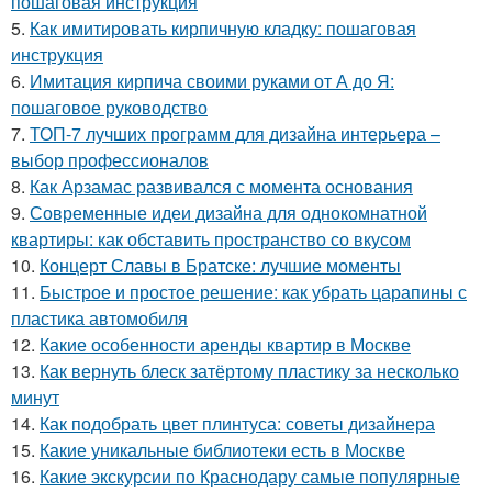
пошаговая инструкция
5.
Как имитировать кирпичную кладку: пошаговая
инструкция
6.
Имитация кирпича своими руками от А до Я:
пошаговое руководство
7.
ТОП-7 лучших программ для дизайна интерьера –
выбор профессионалов
8.
Как Арзамас развивался с момента основания
9.
Современные идеи дизайна для однокомнатной
квартиры: как обставить пространство со вкусом
10.
Концерт Славы в Братске: лучшие моменты
11.
Быстрое и простое решение: как убрать царапины с
пластика автомобиля
12.
Какие особенности аренды квартир в Москве
13.
Как вернуть блеск затёртому пластику за несколько
минут
14.
Как подобрать цвет плинтуса: советы дизайнера
15.
Какие уникальные библиотеки есть в Москве
16.
Какие экскурсии по Краснодару самые популярные