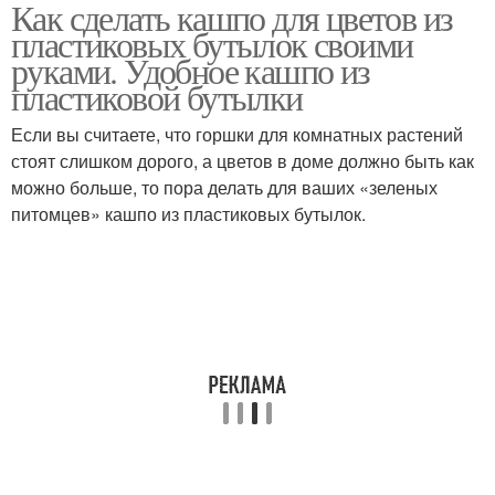
Как сделать кашпо для цветов из
Горшок из пластиковой
Руки из пластиковых
пластиковых бутылок своими
тары
бутылок
руками. Удобное кашпо из
пластиковой бутылки
Горшки из пластиковых
Если вы считаете, что горшки для комнатных растений
Бутылки для цветов
бутылок
стоят слишком дорого, а цветов в доме должно быть как
можно больше, то пора делать для ваших «зеленых
питомцев» кашпо из пластиковых бутылок.
Пластиковые бутылки
Кашпо для цветов