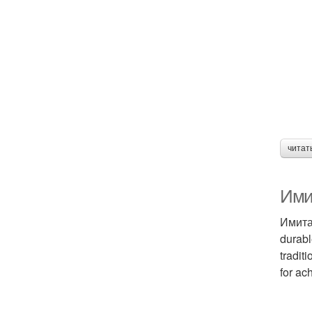
читат
Имит
Имитац
durabl
tradit
for ac