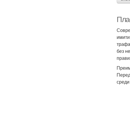
Пла
Совре
имити
трафа
без н
прави
Преим
Перед
среди