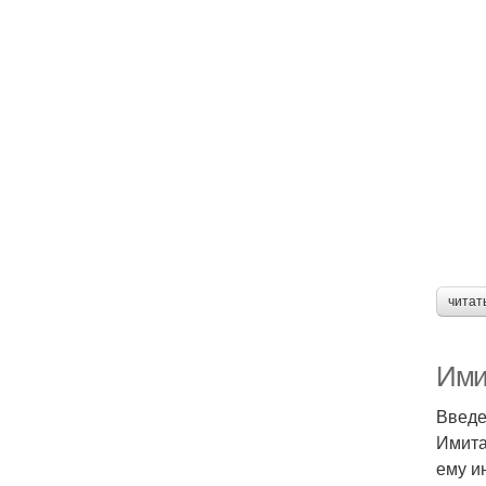
читат
Ими
Введ
Имита
ему и