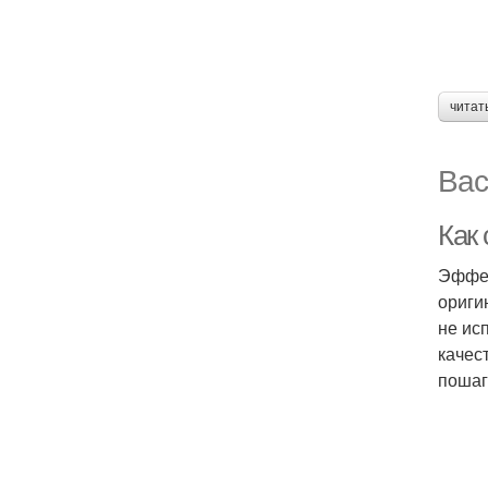
читат
Вас
Как 
Эффек
ориги
не ис
качес
пошаг