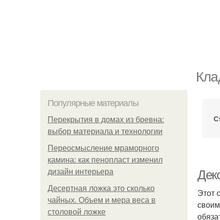
Кла
Популярные материалы
С
Перекрытия в домах из бревна:
выбор материала и технологии
Переосмысление мраморного
камина: как пенопласт изменил
дизайн интерьера
Дек
Десертная ложка это сколько
Этот 
чайных. Объем и мера веса в
своим
столовой ложке
обяза