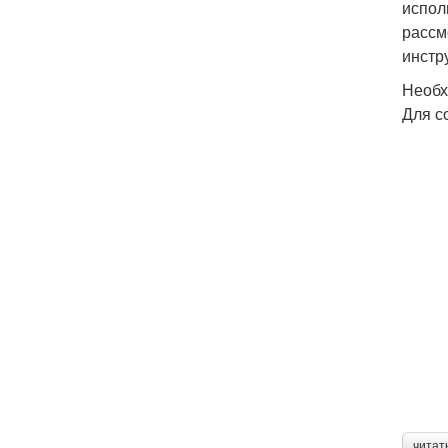
испол
рассм
инстр
Необх
Для с
читат