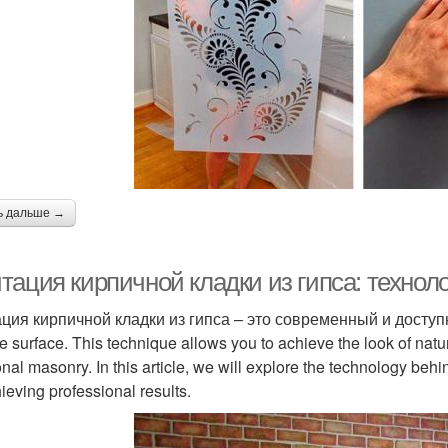
ь дальше →
ация кирпичной кладки из гипса: технол
ия кирпичной кладки из гипса – это современный и доступный
e surface. This technique allows you to achieve the look of natu
ional masonry. In this article, we will explore the technology beh
hieving professional results.