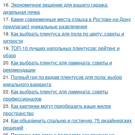
16.
Экономичное решение для вашего гаража:
дизельная печка
17.
Какие современные места отдыха в Ростове-на-Дону
предлагают уникальные развлечения
18.
Как выбрать плинтуса для пола по цвету: советы и
хитрости
19.
ТОП-10 лучших напольных плинтусов: рейтинг и
обзор
20.
Как выбрать плинтус для ламината: советы и
рекомендации
21.
Полный гид по видам плинтусов для пола: выбор
идеального варианта
22.
Как выбрать плинтус для ламината: советы
профессионалов
23.
Как картинки могут преобразить ваше жилое
пространство
24.
Как объединить спальню и гостиную: 75 дизайнерских
решений
25.
Приямок для дома с подвалом: как правильно