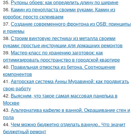
35.
Рулоны обоев: как определить длину по ширине
36.
Камин из пенопласта своими руками. Камин из
коробок: просто склеиваем
37.
Создание современного фронтона из OSB: принципы
и приемы
38.
Строим винтовую лестницу из металла своими
руками: простые инструкции для домашних ремонтов
39.
Мастер-класс по хранению заготовок: как
оптимизировать пространство в городской квартире
40.
Правильная отмостка из бетона. Соотношение
компонентов
41.
Авторская система Анны Муравиной: как продвигать
свою работу
42.
Выясним, что такое самая массовая панелька в
Москве
43.
Альтернатива кафелю в ванной. Окрашивание стен и
пола
44.
Чем можно бюджетно отделать ванную.. Что значит
бюджетный ремонт