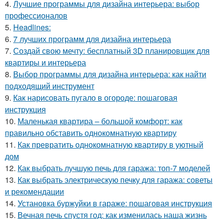
4.
Лучшие программы для дизайна интерьера: выбор
профессионалов
5.
Headlines:
6.
7 лучших программ для дизайна интерьера
7.
Создай свою мечту: бесплатный 3D планировщик для
квартиры и интерьера
8.
Выбор программы для дизайна интерьера: как найти
подходящий инструмент
9.
Как нарисовать пугало в огороде: пошаговая
инструкция
10.
Маленькая квартира – большой комфорт: как
правильно обставить однокомнатную квартиру
11.
Как превратить однокомнатную квартиру в уютный
дом
12.
Как выбрать лучшую печь для гаража: топ-7 моделей
13.
Как выбрать электрическую печку для гаража: советы
и рекомендации
14.
Установка буржуйки в гараже: пошаговая инструкция
15.
Вечная печь спустя год: как изменилась наша жизнь