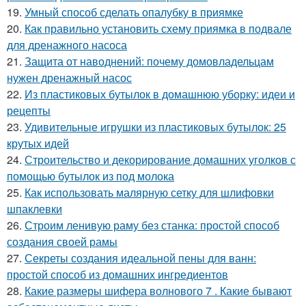
19.
Умный способ сделать опалубку в приямке
20.
Как правильно установить схему приямка в подвале
для дренажного насоса
21.
Защита от наводнений: почему домовладельцам
нужен дренажный насос
22.
Из пластиковых бутылок в домашнюю уборку: идеи и
рецепты
23.
Удивительные игрушки из пластиковых бутылок: 25
крутых идей
24.
Строительство и декорирование домашних уголков с
помощью бутылок из под молока
25.
Как использовать малярную сетку для шлифовки
шпаклевки
26.
Строим ленивую раму без станка: простой способ
создания своей рамы
27.
Секреты создания идеальной пены для ванн:
простой способ из домашних ингредиентов
28.
Какие размеры шифера волнового 7 . Какие бывают