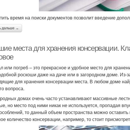
тить время на поиски документов позволит введение допол
ь дальше →
шие места для хранения консервации. Кла
овое
л или погреб – это прекрасное и удобное место для хранени
одобной роскоши даже на даче или в загородном доме. Из-з
дящие для хранения консервации места. В любом доме на
го вопроса.
ородных домах очень часто устанавливают массивные лестн
ые, но место под ними никак не используется, пропадая впу
особлений, то данный объем пространства можно оставить в
ое количество консервации, например, то стоит присмотрет