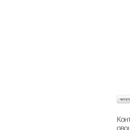
читат
Кон
ово