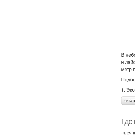
В неб
и лай
метр 
Подбо
1. Эк
читат
Где 
«вечн