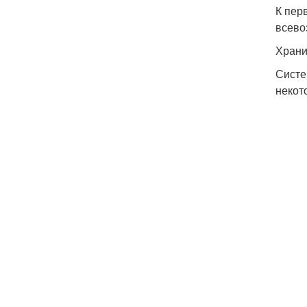
К пер
всево
Храни
Систе
некот