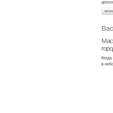
допол
читат
Вас
Маст
горо
Когда
в неб