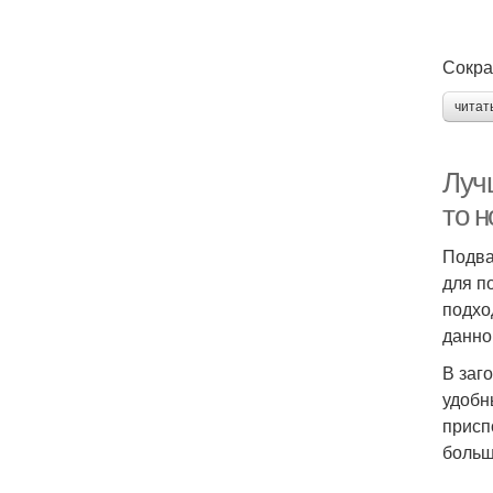
Сокра
читат
Луч
то н
Подва
для п
подхо
данно
В заг
удобн
присп
больш