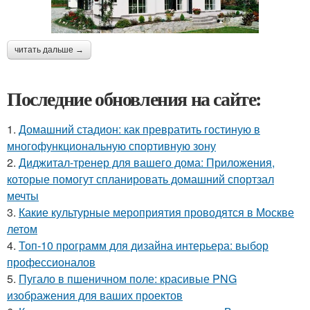
читать дальше →
Последние обновления на сайте:
1.
Домашний стадион: как превратить гостиную в
многофункциональную спортивную зону
2.
Диджитал-тренер для вашего дома: Приложения,
которые помогут спланировать домашний спортзал
мечты
3.
Какие культурные мероприятия проводятся в Москве
летом
4.
Топ-10 программ для дизайна интерьера: выбор
профессионалов
5.
Пугало в пшеничном поле: красивые PNG
изображения для ваших проектов