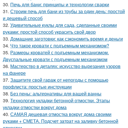
30.
Печь для бани: принципы и технологии сварки
31.
Строим печь для бани из трубы за один день: простой
и дешевый способ
32.
Удивительные куклы для сада, сделанные своими
руками: простой способ украсить свой двор
33.
Домашние заготовки: как сэкономить время и деньги
34.
Что такое кровати с подъемным механизмом?
35.
Размеры кроватей с подъемным механизмом.
Двуспальные кровати с подъемным механизмом
36.
Мастерство в деталях: искусство вырезания узоров
на фанере
37.
Защитите свой гараж от непогоды с помощью
профлиста: простые инструкции
38.
Без пены: альтернативы для вашей ванны
39.
Технология укладки бетонной отмостки. Этапы
укладки отмостки вокруг дома
40.
САМАЯ дешевая отмостка вокруг дома своими
руками + СМЕТА. Подсчет затрат на заливку бетонной
отмостки