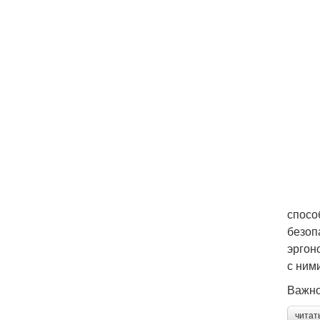
спосо
безоп
эргон
с ним
Важно
читат