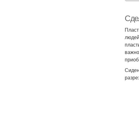
Сде
Пласт
людей
пласт
важно
приоб
Сиден
разре