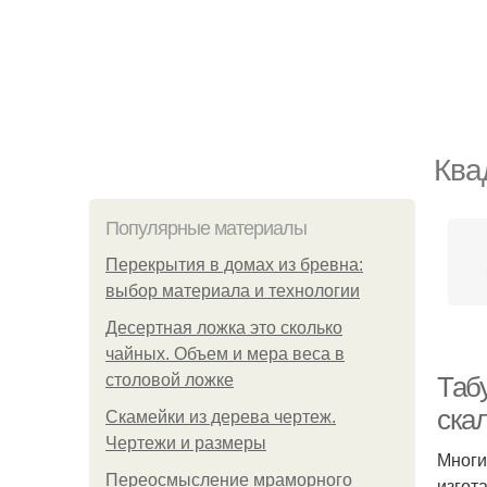
Ква
Популярные материалы
Перекрытия в домах из бревна:
выбор материала и технологии
Десертная ложка это сколько
чайных. Объем и мера веса в
столовой ложке
Таб
скал
Скамейки из дерева чертеж.
Чертежи и размеры
Многи
Переосмысление мраморного
изгот