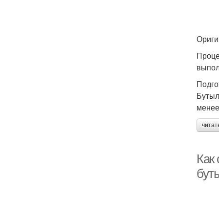
Ориги
Проце
выпол
Подго
Бутыл
менее
читат
Как 
бут