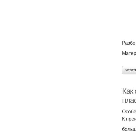
Разбо
Матер
читат
Как
пла
Особе
К пре
больш