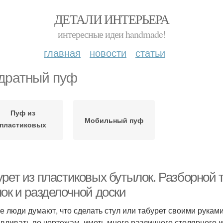
ДЕТАЛИ ИНТЕРЬЕРА
интересные идеи handmade!
главная
новости
статьи
дратный пуф
Пуф из
Мобильный пуф
пластиковых
бутылок
урет из пластиковых бутылок. Разборной 
ок и разделочной доски
е люди думают, что сделать стул или табурет своими рукам
авливать по чертежам, иметь много различного столярного 