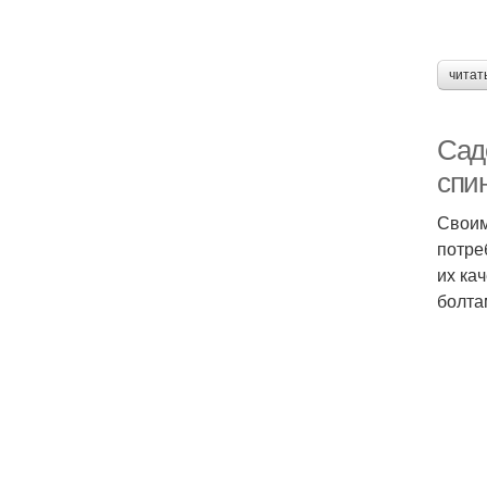
читат
Сад
спи
Своим
потре
их ка
болта