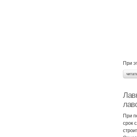
При э
читат
Лав
лав
При п
срок 
строи