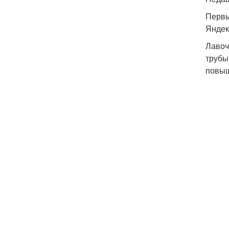
Первы
Яндек
Лавоч
трубы
повыш