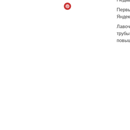
Первы
Яндек
Лавоч
трубы
повыш