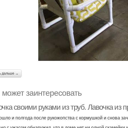
ь дальше →
 может заинтересовать
очка своими руками из труб. Лавочка из
ошло и полгода после рукожопства с кормушкой и снова зач
но с ужасом обнаружил, что в доме нет ни одной скамейки 