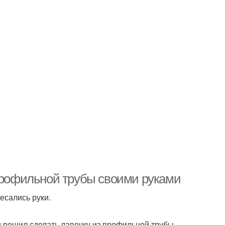
 профильной трубы своими руками
есались руки.
и решил сделать лавочку из профильной трубы .