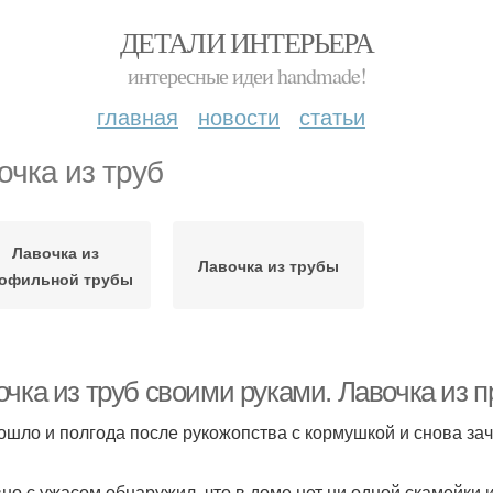
ДЕТАЛИ ИНТЕРЬЕРА
интересные идеи handmade!
главная
новости
статьи
очка из труб
Лавочка из
Лавочка из трубы
офильной трубы
очка из труб своими руками. Лавочка из
ошло и полгода после рукожопства с кормушкой и снова зач
но с ужасом обнаружил, что в доме нет ни одной скамейки 