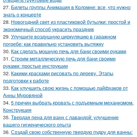
27.
Билеты группы Анимация в Коломне: все, что нужно
знать о концерте
28.
Новогодний свет из пластиковой бутылки: простой и
экономичный способ украсить праздник
29.
Улучшите воздушную циркуляцию в гаражном
погребе: как правильно установить вытяжку
30.
Как сделать мощную печь для бани своими руками
31.
Строим металлическую печь для бани своими
руками: простые инструкции
32.
Какими красками рисовать по дереву. Этапы
подготовки к работе
33.
Как улучшить свою жизнь с помощью лайфхаков от
Анны Муровяной
34.
5 причин выбрать кровать с подъемным механизмом.
Конструкция
35.
Твердая пена для ванн с лавандой: улучшение
вашего гигиенического опыта
36.
Создай свою собственную твердую пудру для ванны: