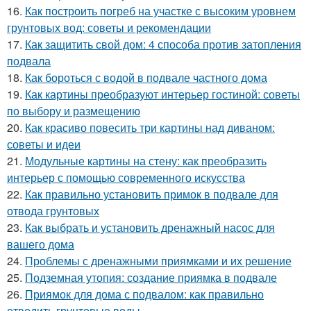
16.
Как построить погреб на участке с высоким уровнем
грунтовых вод: советы и рекомендации
17.
Как защитить свой дом: 4 способа против затопления
подвала
18.
Как бороться с водой в подвале частного дома
19.
Как картины преобразуют интерьер гостиной: советы
по выбору и размещению
20.
Как красиво повесить три картины над диваном:
советы и идеи
21.
Модульные картины на стену: как преобразить
интерьер с помощью современного искусства
22.
Как правильно установить примок в подвале для
отвода грунтовых
23.
Как выбрать и установить дренажный насос для
вашего дома
24.
Проблемы с дренажными приямками и их решение
25.
Подземная утопия: создание приямка в подвале
26.
Приямок для дома с подвалом: как правильно
отводить грунтовые воды