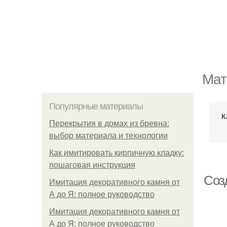
Мат
Популярные материалы
К
Перекрытия в домах из бревна:
выбор материала и технологии
Как имитировать кирпичную кладку:
пошаговая инструкция
Соз
Имитация декоративного камня от
А до Я: полное руководство
Имитация декоративного камня от
А до Я: полное руководство