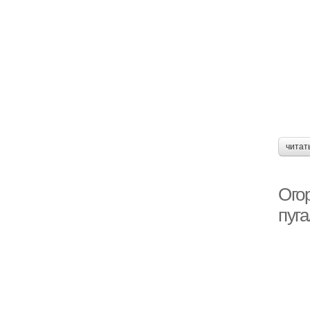
читат
Огор
пуга