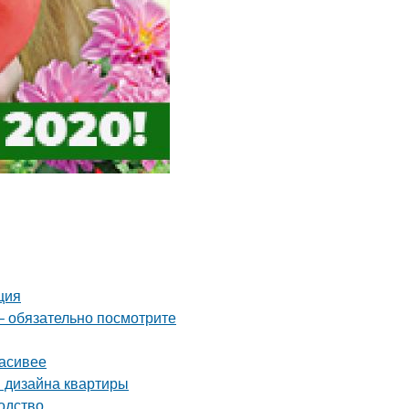
ция
– обязательно посмотрите
расивее
я дизайна квартиры
одство