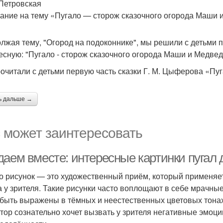
Петровская
ание на тему «Пугало — сторож сказочного огорода Маши 
лжая тему, "Огород на подоконнике", мы решили с детьми 
есную: "Пугало - сторож сказочного огорода Маши и Медвед
очитали с детьми первую часть сказки Г. М. Цыферова «Пуг
ь дальше →
 может заинтересовать
даем вместе: интересные картинки пугал 
о рисунок — это художественный приём, который применяе
а у зрителя. Такие рисунки часто воплощают в себе мрачны
 быть выражены в тёмных и неестественных цветовых тонах
втор сознательно хочет вызвать у зрителя негативные эмоци