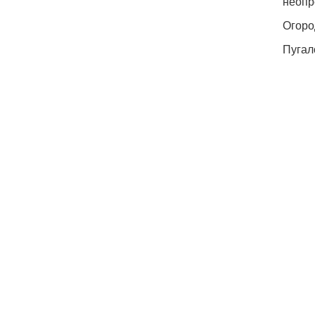
неопр
Огоро
Пугал