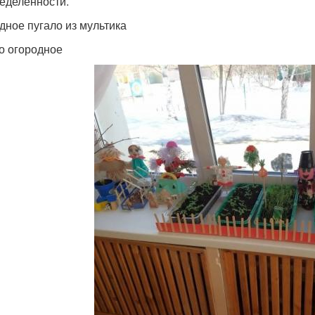
еделённости.
дное пугало из мультика
о огородное