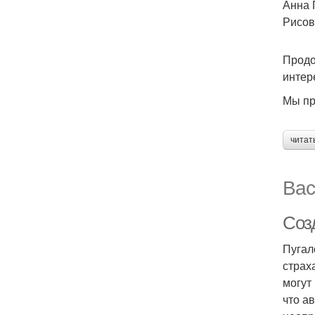
Анна 
Рисов
Продо
интер
Мы пр
читат
Вас
Соз
Пугал
страх
могут
что а