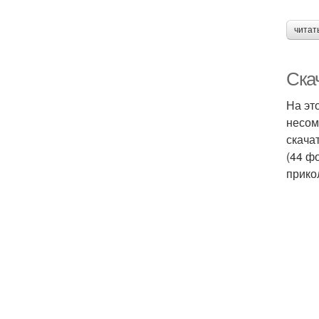
читат
Скач
На эт
несом
скача
(44 ф
прико