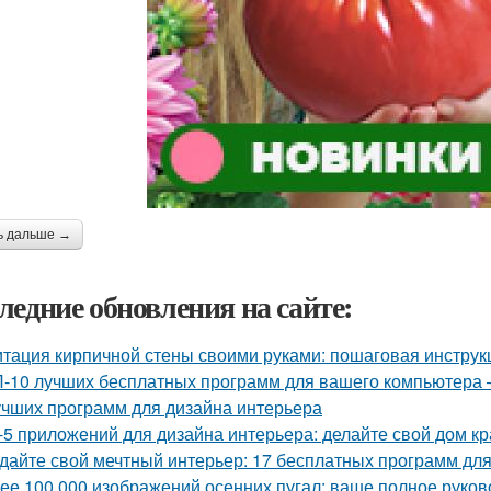
ь дальше →
ледние обновления на сайте:
тация кирпичной стены своими руками: пошаговая инструк
-10 лучших бесплатных программ для вашего компьютера 
учших программ для дизайна интерьера
-5 приложений для дизайна интерьера: делайте свой дом к
дайте свой мечтный интерьер: 17 бесплатных программ дл
ее 100 000 изображений осенних пугал: ваше полное руков