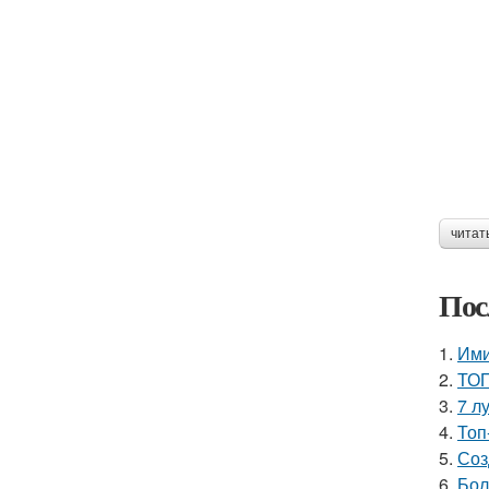
читат
Пос
1.
Ими
2.
ТОП
3.
7 л
4.
Топ
5.
Соз
6.
Бол