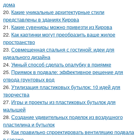
дома
20.
Какие уникальные архитектурные стили
представлены в зданиях Кирова
21.
Какие сувениры можно привезти из Кирова
22.
Как картинки могут преобразить ваше жилое
пространство
23.
Совмещенная спальня с гостиной: идеи для
идеального дизайна
24.
Умный способ сделать опалубку в приямке
25.
Приямок в подвале: эффективное решение для
отвода грунтовых вод
26.
Утилизация пластиковых бутылок: 10 идей для
творчества
27.
Игры и проекты из пластиковых бутылок для
малышей
28.
Создание удивительных поделок из воздушного
пластилина и бутылок
29.
Как правильно спроектировать вентиляцию подвала
в гараже