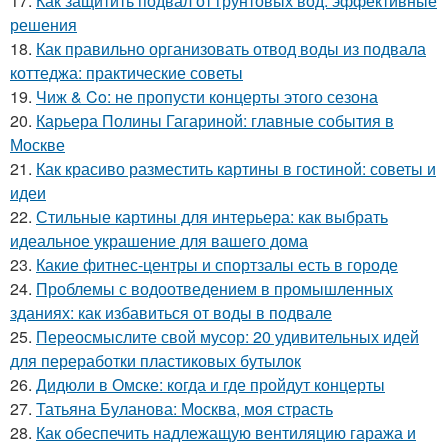
17.
Как защитить подвал от грунтовых вод: эффективные
решения
18.
Как правильно организовать отвод воды из подвала
коттеджа: практические советы
19.
Чиж & Co: не пропусти концерты этого сезона
20.
Карьера Полины Гагариной: главные события в
Москве
21.
Как красиво разместить картины в гостиной: советы и
идеи
22.
Стильные картины для интерьера: как выбрать
идеальное украшение для вашего дома
23.
Какие фитнес-центры и спортзалы есть в городе
24.
Проблемы с водоотведением в промышленных
зданиях: как избавиться от воды в подвале
25.
Переосмыслите свой мусор: 20 удивительных идей
для переработки пластиковых бутылок
26.
Дидюли в Омске: когда и где пройдут концерты
27.
Татьяна Буланова: Москва, моя страсть
28.
Как обеспечить надлежащую вентиляцию гаража и