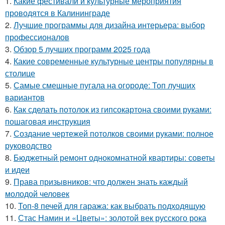
1.
Какие фестивали и культурные мероприятия
проводятся в Калининграде
2.
Лучшие программы для дизайна интерьера: выбор
профессионалов
3.
Обзор 5 лучших программ 2025 года
4.
Какие современные культурные центры популярны в
столице
5.
Самые смешные пугала на огороде: Топ лучших
вариантов
6.
Как сделать потолок из гипсокартона своими руками:
пошаговая инструкция
7.
Создание чертежей потолков своими руками: полное
руководство
8.
Бюджетный ремонт однокомнатной квартиры: советы
и идеи
9.
Права призывников: что должен знать каждый
молодой человек
10.
Топ-8 печей для гаража: как выбрать подходящую
11.
Стас Намин и «Цветы»: золотой век русского рока