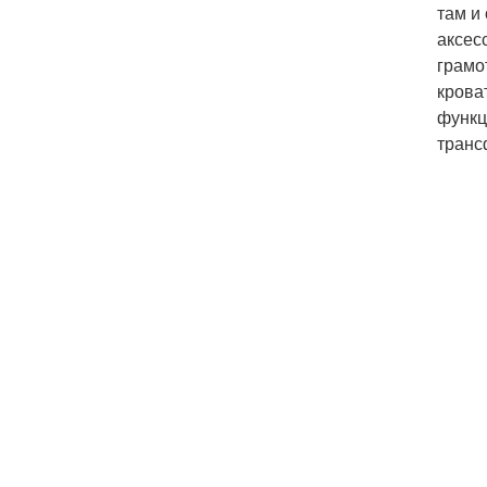
там и
аксес
грамо
крова
функц
транс