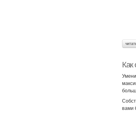
читат
Как
Умени
макси
больш
Собст
вами 