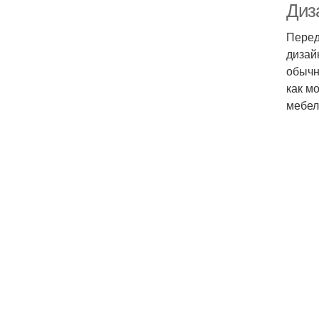
Диз
Перед
дизай
обычн
как м
мебел