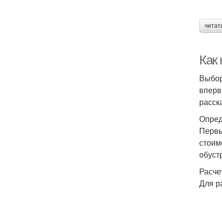
читат
Как
Выбор
вперв
расск
Опред
Первы
стоим
обуст
Расче
Для р