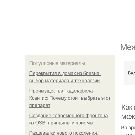
Меж
Популярные материалы
Ба
Перекрытия в домах из бревна:
выбор материала и технологии
Преимущества Тадалафила-
Ксантис: Почему стоит выбрать этот
препарат
Как
меж
Создание современного фронтона
из OSB: принципы и приемы
Во вр
Раздевалки нового поколения.
экспл