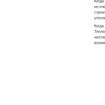
Когда
но оч
строи
утепл
Когда
Тепло
неота
возни