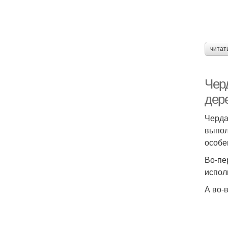
читат
Чер
дер
Черда
выпол
особе
Во-пе
испол
А во-