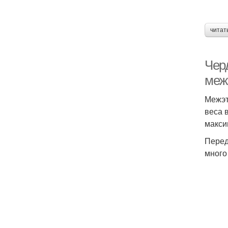
читат
Чер
меж
Межэт
веса 
макси
Перед
много