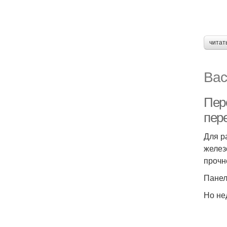
читат
Вас
Пер
пер
Для р
желез
прочн
Панел
Но не