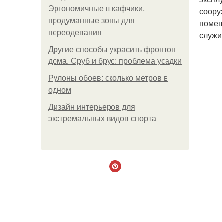
Эргономичные шкафчики,
соору
продуманные зоны для
помещ
переодевания
служи
Другие способы украсить фронтон
дома. Сруб и брус: проблема усадки
Рулоны обоев: сколько метров в
одном
Дизайн интерьеров для
экстремальных видов спорта