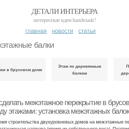
ДЕТАЛИ ИНТЕРЬЕРА
интересные идеи handmade!
главная
новости
статьи
этажные балки
Этаж по деревянным
П
лки в брусовом доме
балкам
дер
 сделать межэтажное перекрытие в брусов
ду этажами: установка межэтажных балок
емя строительства двухуровневых домов на межэтажные пе
уатационная нагрузка (кроме их собственного веса). Поэто