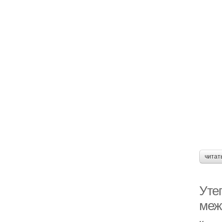
читат
Уте
меж