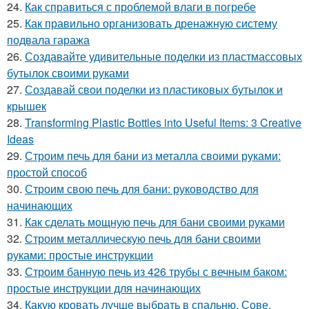
24.
Как справиться с проблемой влаги в погребе
25.
Как правильно организовать дренажную систему
подвала гаража
26.
Создавайте удивительные поделки из пластмассовых
бутылок своими руками
27.
Создавай свои поделки из пластиковых бутылок и
крышек
28.
Transforming Plastic Bottles into Useful Items: 3 Creative
Ideas
29.
Строим печь для бани из металла своими руками:
простой способ
30.
Строим свою печь для бани: руководство для
начинающих
31.
Как сделать мощную печь для бани своими руками
32.
Строим металлическую печь для бани своими
руками: простые инструкции
33.
Строим банную печь из 426 трубы с вечным баком:
простые инструкции для начинающих
34.
Какую кровать лучше выбрать в спальню. Сове.