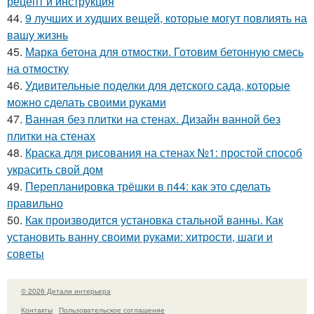
рецепт и инструкция
44.
9 лучших и худших вещей, которые могут повлиять на
вашу жизнь
45.
Марка бетона для отмостки. Готовим бетонную смесь
на отмостку
46.
Удивительные поделки для детского сада, которые
можно сделать своими руками
47.
Ванная без плитки на стенах. Дизайн ванной без
плитки на стенах
48.
Краска для рисования на стенах №1: простой способ
украсить свой дом
49.
Перепланировка трёшки в п44: как это сделать
правильно
50.
Как производится установка стальной ванны. Как
установить ванну своими руками: хитрости, шаги и
советы
© 2026 Детали интерьера
Контакты
Пользовательское соглашение