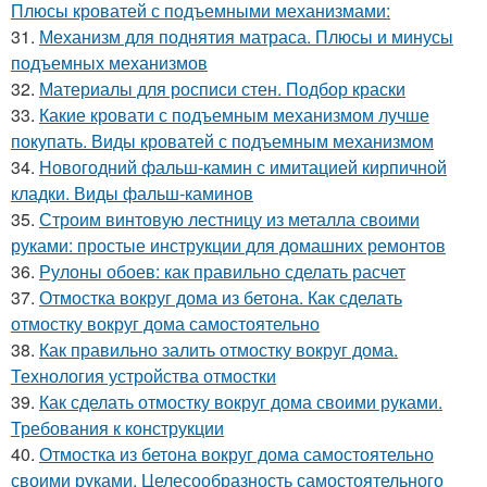
Плюсы кроватей с подъемными механизмами:
31.
Механизм для поднятия матраса. Плюсы и минусы
подъемных механизмов
32.
Материалы для росписи стен. Подбор краски
33.
Какие кровати с подъемным механизмом лучше
покупать. Виды кроватей с подъемным механизмом
34.
Новогодний фальш-камин с имитацией кирпичной
кладки. Виды фальш-каминов
35.
Строим винтовую лестницу из металла своими
руками: простые инструкции для домашних ремонтов
36.
Рулоны обоев: как правильно сделать расчет
37.
Отмостка вокруг дома из бетона. Как сделать
отмостку вокруг дома самостоятельно
38.
Как правильно залить отмостку вокруг дома.
Технология устройства отмостки
39.
Как сделать отмостку вокруг дома своими руками.
Требования к конструкции
40.
Отмостка из бетона вокруг дома самостоятельно
своими руками. Целесообразность самостоятельного