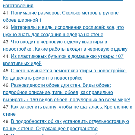
изготовления
41.
Понимание размеров: Сколько метров в рулоне
обоев шириной 1
42.
Материалы и виды исполнения росписей: все, что
нужно знать для создания шедевра на стене
43.
Что входит в черновую отделку квартиры в
новостройке.. Какие работы входят в черновую отделку
44.
Из пластиковых бутылок в домашнюю утварь: 107
креативных идей
45.
С чего начинается ремонт квартиры в новостройке.
Когда делать ремонт в новостройке
46.
Разновидности обоев для стен. Виды обоев:
подробное описание, типы обоев, как правильно
выбирать + 150 видов обоев, популярных во всем мире!
47.
Как закрепить ванну, чтобы не шаталась. Крепление к
стене
48.
В подробностях об как установить отдельностоящую
ванну к стене. Окружающее пространство