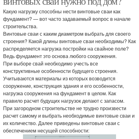
винтовых свай нужно под дом?
Какую нагрузку способны нести винтовые сваи как
фундамент? — вот часто задаваемый вопрос в начале
Нагрузки на винтовые
строительства.
Металлические сваи
сваи
Винтовые сваи с каким диаметром выбрать для своего
строения? Какой длины винтовые сваи необходимы? Как
распределяется нагрузка постройки на свайное поле?
Ведь фундамент это основа любого сооружения.
Фундамент из винтовых
При выборе свай необходимо учесть все
свай
конструктивные особенности будущего строения.
Учитываются материалы из которых возводится
сооружение, конструкция здания и его особенности,
нагрузка сооружения на фундамент в целом. Как
правило расчет будущих нагрузок делают с запасом.
При загородном строительстве не трудно произвести
расчет самому и выбрать необходимые винтовые сваи и
их количество. Далее приведены винтовые сваи с
обеспечением несущей способности: