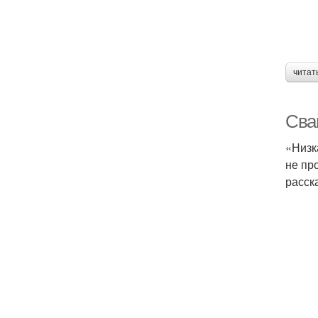
читат
Сва
«Низк
не пр
расск