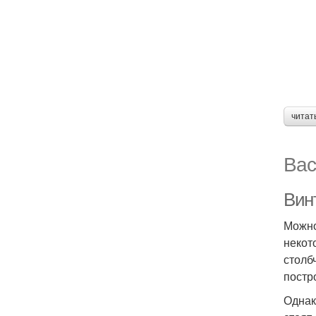
читат
Вас
Вин
Можно
некот
столб
постр
Однак