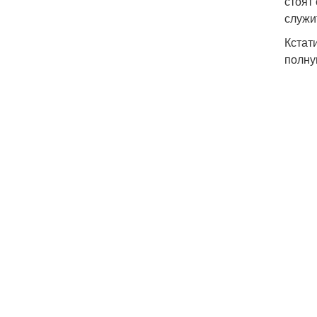
стоят
служи
Кстат
полну