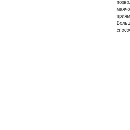
позво
маячо
приям
Больш
спосо