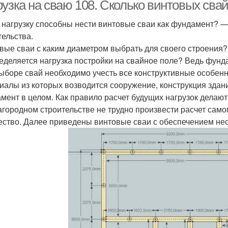
сваи
свай
рузка на сваю 108. Сколько винтовых сва
 нагрузку способны нести винтовые сваи как фундамент? —
тельства.
вые сваи с каким диаметром выбрать для своего строения
еделяется нагрузка постройки на свайное поле? Ведь фунд
ыборе свай необходимо учесть все конструктивные особен
иалы из которых возводится сооружение, конструкция здани
мент в целом. Как правило расчет будущих нагрузок делают
агородном строительстве не трудно произвести расчет сам
ество. Далее приведены винтовые сваи с обеспечением не