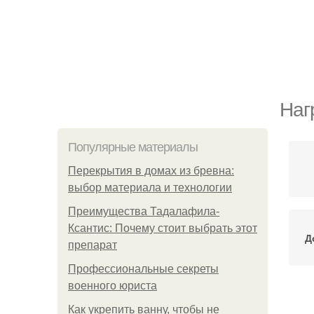
Наг
Популярные материалы
Перекрытия в домах из бревна:
выбор материала и технологии
Преимущества Тадалафила-
Ксантис: Почему стоит выбрать этот
Д
препарат
Профессиональные секреты
военного юриста
На
Как укрепить ванну, чтобы не