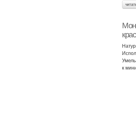
читат
Мон
кра
Натур
Испол
Умель
к мин