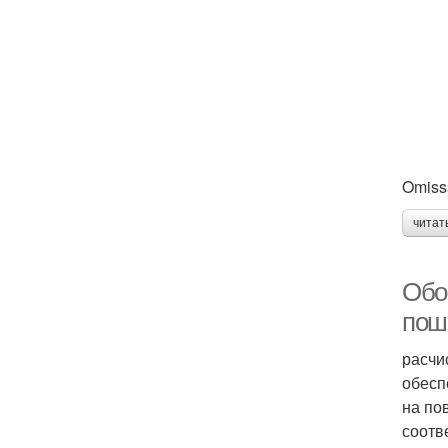
Omis
читат
Обо
пош
расчи
обесп
на по
соотв