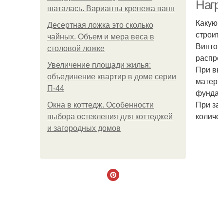
Наг
шаталась. Варианты крепежа ванн
Какую
Десертная ложка это сколько
строи
чайных. Объем и мера веса в
Винто
столовой ложке
распр
Увеличение площади жилья:
При в
объединение квартир в доме серии
матер
П-44
фунда
При з
Окна в коттедж. Особенности
колич
выбора остекления для коттеджей
и загородных домов