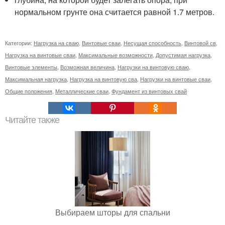
нормальном грунте она считается равной 1.7 метров.
Категории:
Нагрузка на сваю
,
Винтовые сваи
,
Несущая способность
,
Винтовой св
,
Нагрузка на винтовые сваи
,
Максимальные возможности
,
Допустимая нагрузка
,
Винтовые элементы
,
Возможная величина
,
Нагрузки на винтовую сваю
,
Максимальная нагрузка
,
Нагрузка на винтовую сва
,
Нагрузки на винтовые сваи
,
Общие положения
,
Металлические сваи
,
Фундамент из винтовых свай
Читайте также
Выбираем шторы для спальни