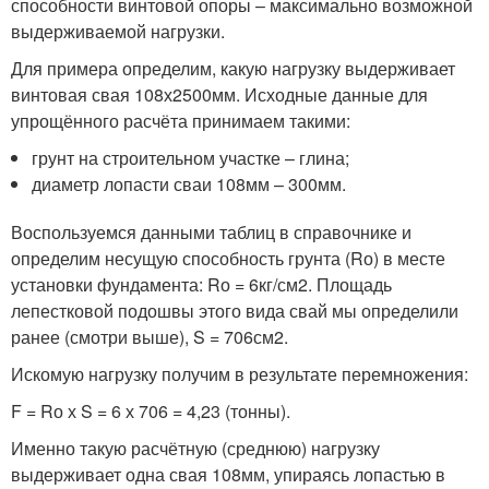
способности винтовой опоры – максимально возможной
выдерживаемой нагрузки.
Для примера определим, какую нагрузку выдерживает
винтовая свая 108х2500мм. Исходные данные для
упрощённого расчёта принимаем такими:
грунт на строительном участке – глина;
диаметр лопасти сваи 108мм – 300мм.
Воспользуемся данными таблиц в справочнике и
определим несущую способность грунта (Rо) в месте
установки фундамента: Rо = 6кг/см
2
. Площадь
лепестковой подошвы этого вида свай мы определили
ранее (смотри выше), S = 706см
2
.
Искомую нагрузку получим в результате перемножения:
F = Rо х S = 6 х 706 = 4,23 (тонны).
Именно такую расчётную (среднюю) нагрузку
выдерживает одна свая 108мм, упираясь лопастью в