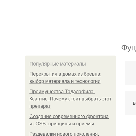
Фун
Популярные материалы
Перекрытия в домах из бревна:
выбор материала и технологии
Преимущества Тадалафила-
Ксантис: Почему стоит выбрать этот
В
препарат
Создание современного фронтона
из OSB: принципы и приемы
М
Раздевалки нового поколения.