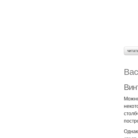
читат
Вас
Вин
Можно
некот
столб
постр
Однак