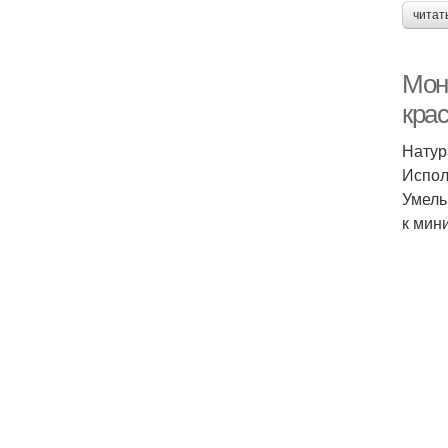
читат
Мон
кра
Натур
Испол
Умель
к мин