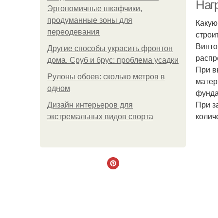
Наг
Эргономичные шкафчики,
продуманные зоны для
Какую
переодевания
строи
Винто
Другие способы украсить фронтон
распр
дома. Сруб и брус: проблема усадки
При в
Рулоны обоев: сколько метров в
матер
одном
фунда
При з
Дизайн интерьеров для
колич
экстремальных видов спорта