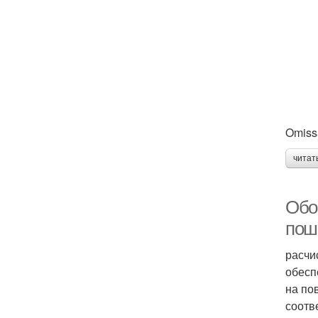
Omis
читат
Обо
пош
расчи
обесп
на по
соотв