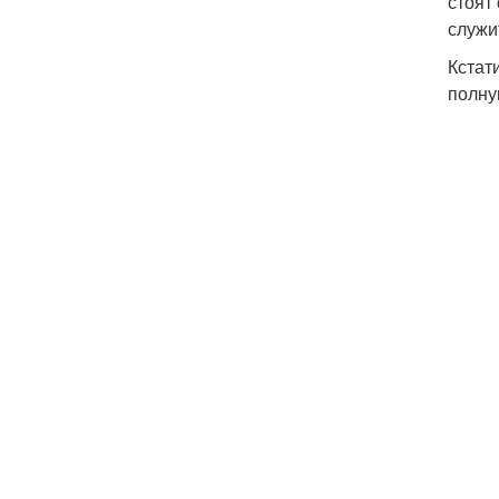
стоят
служи
Кстат
полну