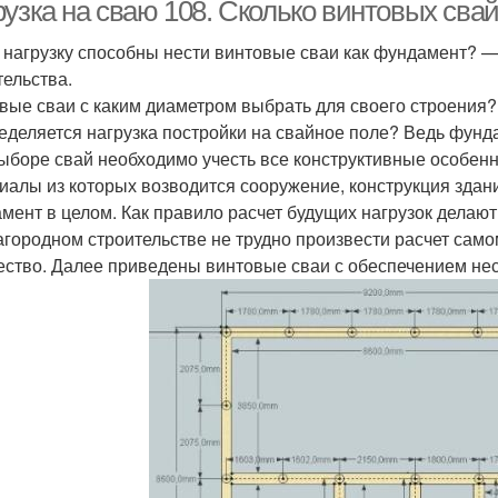
рузка на сваю 108. Сколько винтовых сва
 нагрузку способны нести винтовые сваи как фундамент? —
тельства.
вые сваи с каким диаметром выбрать для своего строения
еделяется нагрузка постройки на свайное поле? Ведь фунд
ыборе свай необходимо учесть все конструктивные особен
иалы из которых возводится сооружение, конструкция здани
мент в целом. Как правило расчет будущих нагрузок делают
агородном строительстве не трудно произвести расчет сам
ество. Далее приведены винтовые сваи с обеспечением не