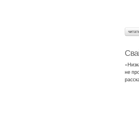
читат
Сва
«Низк
не пр
расск