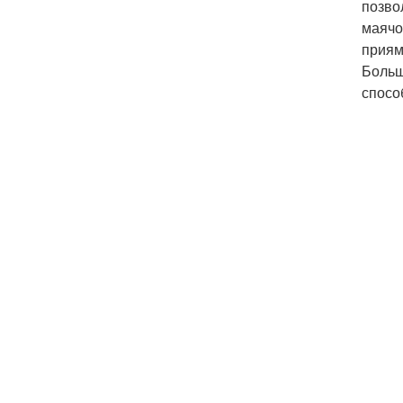
позво
маячо
приям
Больш
спосо