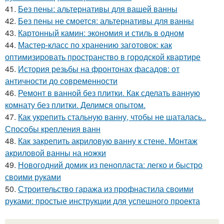
41.
Без пены: альтернативы для вашей ванны
42.
Без пены не смоется: альтернативы для ванны
43.
Картонный камин: экономия и стиль в одном
44.
Мастер-класс по хранению заготовок: как
оптимизировать пространство в городской квартире
45.
История резьбы на фронтонах фасадов: от
античности до современности
46.
Ремонт в ванной без плитки. Как сделать ванную
комнату без плитки. Делимся опытом.
47.
Как укрепить стальную ванну, чтобы не шаталась..
Способы крепления ванн
48.
Как закрепить акриловую ванну к стене. Монтаж
акриловой ванны на ножки
49.
Новогодний домик из пенопласта: легко и быстро
своими руками
50.
Строительство гаража из профнастила своими
руками: простые инструкции для успешного проекта