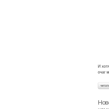
И хот
очаг 
читат
Нов