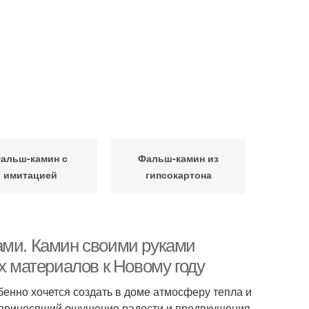
альш-камин с
Фальш-камин из
имитацией
гипсокартона
ами. Камин своими руками
х материалов к Новому году
бенно хочется создать в доме атмосферу тепла и
, приносящий ощущение радости и предвкушения