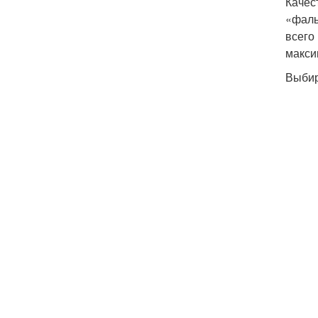
Качес
«фаль
всего
макси
Выбир