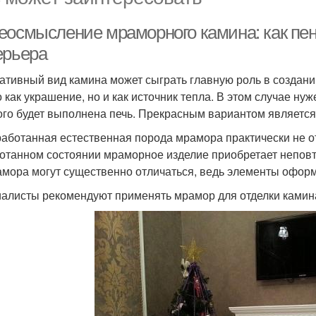
еосмысление мраморного камина: как пе
ерьера
ативный вид камина может сыграть главную роль в создани
о как украшение, но и как источник тепла. В этом случае н
ого будет выполнена печь. Прекрасным вариантом являетс
аботанная естественная порода мрамора практически не от
отанном состоянии мраморное изделие приобретает непов
амора могут существенно отличаться, ведь элементы офо
алисты рекомендуют применять мрамор для отделки камина