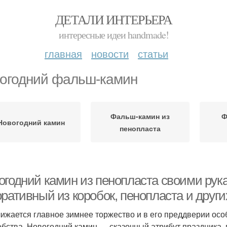
ДЕТАЛИ ИНТЕРЬЕРА
интересные идеи handmade!
главная
новости
статьи
огодний фальш-камин
Фальш-камин из
Ф
Новогодний камин
пенопласта
огодний камин из пенопласта своими рук
ративный из коробок, пенопласта и други
ижается главное зимнее торжество и в его преддверии осо
бства. Новогодний камин — сказочный атрибут праздника