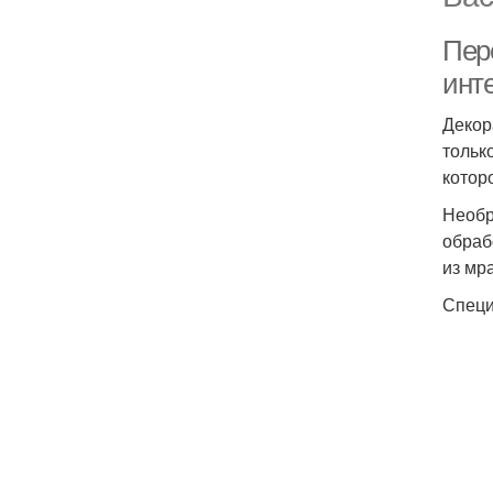
Пер
инт
Декор
тольк
котор
Необр
обраб
из мр
Специ