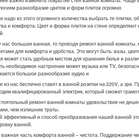
нее важно изменить покрытие стен ванной комнаты. Чаще в
логиям разнообразие цветов и форм плиток огромно
е надо из этого огромного количества выбрать те плитки, о
тва и комфорта. Цвет и форма плиток на стене определяю
й.
у нас большая ванная, то проводя ремонт ванной комнаты
етами для комфорта и удобства. Это могут быть: вазы, цвет
я может стать удобным местом для хранения белья и разл
ть необходимое настроение может музыка или TV, безопас
кается большое разнообразие аудио и
е из нас беспечно ставят в ванной розетки на 220V, а зря. 
одим квалифицированный электрик, который сможет грамот
тоятельный ремонт ванной комнаты удовольствие не дешев
мии, чем излишние траты.
 эффективный и способ преобразования нашей ванной это 
ровку ванной.
 важная часть комфорта ванной – чистота. Поддержание чи