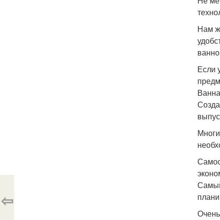
Не ме
техно
Нам ж
удобс
ванно
Если 
предм
Ванна
Созда
выпус
Многи
необх
Самос
эконо
Самый
⇦
плани
Очень