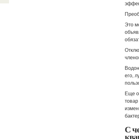
эффек
Преоб
Это м
объяв
обяза
Отклю
члено
Водон
его, 
польз
Еще о
товар
измен
бакте
С ч
ква