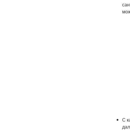
сан
мож
С к
дал