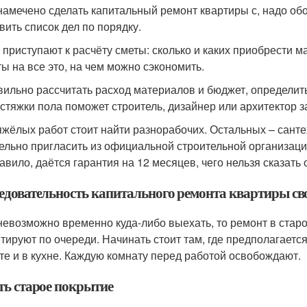
намечено сделать капитальный ремонт квартиры с, надо об
вить список дел по порядку.
 приступают к расчёту сметы: сколько и каких приобрести
ты на все это, на чем можно сэкономить.
вильно рассчитать расход материалов и бюджет, определить
 стяжки пола поможет строитель, дизайнер или архитектор 
яжёлых работ стоит найти разнорабочих. Остальных – сантех
ельно пригласить из официальной строительной организации
равило, даётся гарантия на 12 месяцев, чего нельзя сказать 
едовательность капитального ремонта квартиры с
невозможно временно куда-либо выехать, то ремонт в стар
тируют по очереди. Начинать стоит там, где предполагается
те и в кухне. Каждую комнату перед работой освобождают.
ть старое покрытие