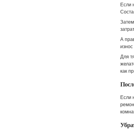
Если 
Соста
Затем
затра
А пра
износ
Для т
желат
как п
Посл
Если 
ремон
комна
Убра