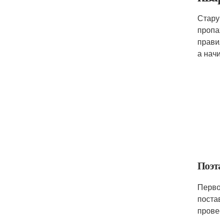
Стару
пропа
прави
а нач
Поэт
Перво
поста
прове