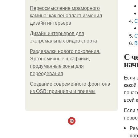
Переосмысление мраморного
камина: как пенопласт изменил
С
дизайн интерьера
Дизайн интерьеров для
С
экстремальных видов спорта
В
Раздевалки нового поколения.
С ч
Эргономичные шкафчики,
нач
продуманные зоны для
переодевания
Если 
Создание современного фронтона
какой
из OSB: принципы и приемы
почас
всей 
Если 
перво
Рем
поб