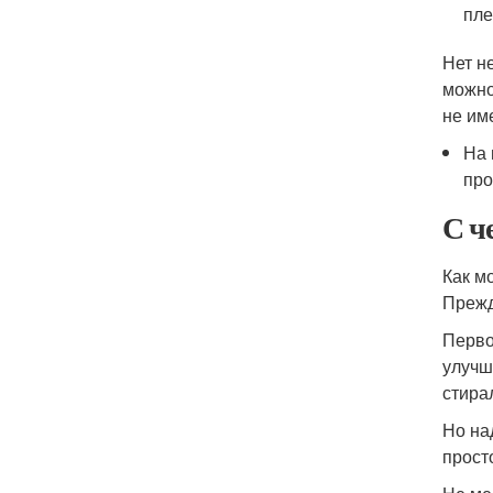
пле
Нет н
можно
не им
На 
про
С ч
Как м
Прежд
Перво
улучш
стира
Но на
прост