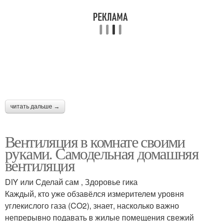
Вентиляция с
Вентиляция для
охлаждением
кальянной
Вентиляция в
Приточные установки
кальянной
читать дальше →
Вентиляция с
Вентиляция в комнате своими
подогревом
руками. Самодельная домашняя
вентиляция
DIY или Сделай сам , Здоровье гика
Каждый, кто уже обзавёлся измерителем уровня
углекислого газа (CO2), знает, насколько важно
непрерывно подавать в жилые помещения свежий