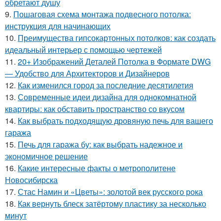
обретают душу
9.
Пошаговая схема монтажа подвесного потолка:
инструкция для начинающих
10.
Преимущества гипсокартонных потолков: как создать
идеальный интерьер с помощью чертежей
11.
20+ Изображений Деталей Потолка в Формате DWG
— Удобство для Архитекторов и Дизайнеров
12.
Как изменился город за последние десятилетия
13.
Современные идеи дизайна для однокомнатной
квартиры: как обставить пространство со вкусом
14.
Как выбрать подходящую дровяную печь для вашего
гаража
15.
Печь для гаража бу: как выбрать надежное и
экономичное решение
16.
Какие интересные факты о метрополитене
Новосибирска
17.
Стас Намин и «Цветы»: золотой век русского рока
18.
Как вернуть блеск затёртому пластику за несколько
минут