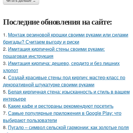
читать дальше →
Последние обновления на сайте:
1.
Монтаж резиновой крошки своими руками или силами
бригады? Считаем выгоду и риски
2.
Имитация кирпичной стены своими руками:
пошаговая инструкция
3.
Имитация кирпича: дешево, сердито и без лишних
хлопот
4.
Создай красивые стены под кирпич: мастер-класс по
декоративной штукатурке своими руками
5.
Белая кирпичная стена: изысканность и стиль в вашем
интерьере
6.
Какие кафе и рестораны рекомендуют посетить
7.
Самые популярные приложения в Google Play: что
выбирают пользователи
8.
Пугало – символ сельской гармонии: как золотые поля