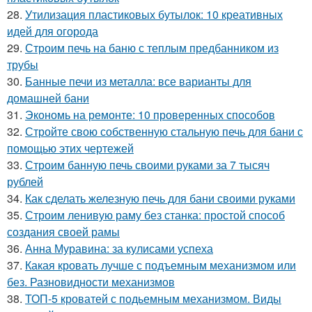
28.
Утилизация пластиковых бутылок: 10 креативных
идей для огорода
29.
Строим печь на баню с теплым предбанником из
трубы
30.
Банные печи из металла: все варианты для
домашней бани
31.
Экономь на ремонте: 10 проверенных способов
32.
Стройте свою собственную стальную печь для бани с
помощью этих чертежей
33.
Строим банную печь своими руками за 7 тысяч
рублей
34.
Как сделать железную печь для бани своими руками
35.
Строим ленивую раму без станка: простой способ
создания своей рамы
36.
Анна Муравина: за кулисами успеха
37.
Какая кровать лучше с подъемным механизмом или
без. Разновидности механизмов
38.
ТОП-5 кроватей с подьемным механизмом. Виды