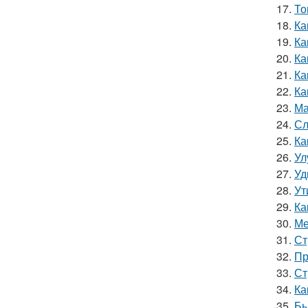
17.
То
18.
Ка
19.
Ка
20.
Ка
21.
Ка
22.
Ка
23.
Ма
24.
Сл
25.
Ка
26.
Ул
27.
Уд
28.
Ут
29.
Ка
30.
Ме
31.
Ст
32.
Пр
33.
Ст
34.
Ка
35.
Бы