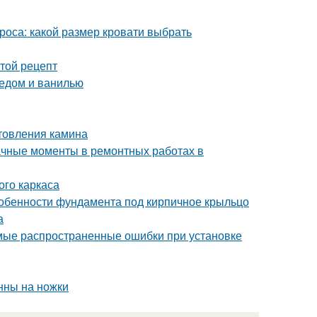
роса: какой размер кровати выбрать
стой рецепт
медом и ванилью
отовления камина
начные моменты в ремонтных работах в
ого каркаса
собенности фундамента под кирпичное крыльцо
а
мые распространенные ошибки при установке
анны на ножки