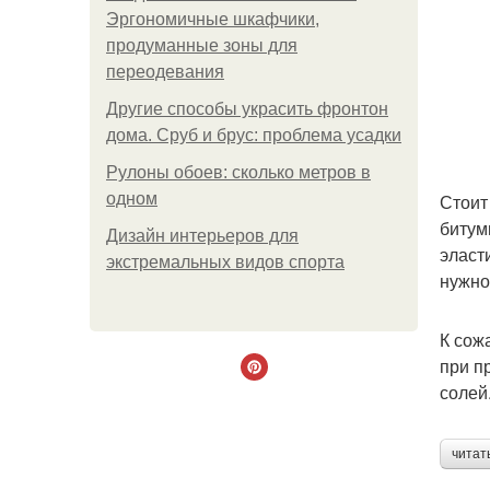
Эргономичные шкафчики,
продуманные зоны для
переодевания
Другие способы украсить фронтон
дома. Сруб и брус: проблема усадки
Рулоны обоев: сколько метров в
одном
Стоит
битум
Дизайн интерьеров для
эласт
экстремальных видов спорта
нужно
К сож
при п
солей
читат