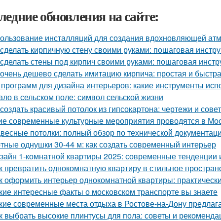
ледние обновления на сайте:
ользование инсталляций для создания вдохновляющей а
 сделать кирпичную стену своими руками: пошаговая инстр
 сделать стены под кирпич своими руками: пошаговая инстр
 очень дешево сделать имитацию кирпича: простая и быстр
 программ для дизайна интерьеров: какие инструменты ис
ало в сельском поле: символ сельской жизни
 создать красивый потолок из гипсокартона: чертежи и сове
ие современные культурные мероприятия проводятся в Мо
весные потолки: полный обзор по технической документац
тные однушки 30-44 м: как создать современный интерьер
зайн 1-комнатной квартиры 2025: современные тенденции 
к превратить однокомнатную квартиру в стильное простран
к оформить интерьер однокомнатной квартиры: практически
кие интересные факты о московском транспорте вы знаете
кие современные места отдыха в Ростове-на-Дону предлаг
к выбрать высокие плинтусы для пола: советы и рекоменда