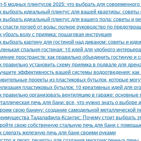
п-5 модных плинтусов 2025: что выбрать для современного
к выбрать идеальный плинтус для вашей квартиры: советы
к выбрать идеальный плинтус для вашего пола: советы и р
к спасти погреб от воды: полное руководство по предотв
к убрать воду с приямка: пошаговая инструкция
к выбрать картину для гостиной над диваном: советы и иде
ленькая спальня-гостиная: 10 идей для удобного интерьера
ияние пространств: как правильно объединить гостиную и 
к правильно установить схему приямка в подвале для дрен
учшите эффективность вашей системы водоотведения: как
ивительные проекты из пластиковых бутылок, которые могу
илизация пластиковых бутылок: 10 креативных идей для ог
к правильно организовать вентиляцию в гараже: основные
таллическая печь для бани: все, что нужно знать о выборе 
роим свою банину: создание самодельной металлической п
еимущества Тадалафила-Ксантис: Почему стоит выбрать э
ройте свою собственную стальную печь для бани с помощь
к сделать железную печь для бани своими руками
стро и легко: рецепты для создания многочисленных пены