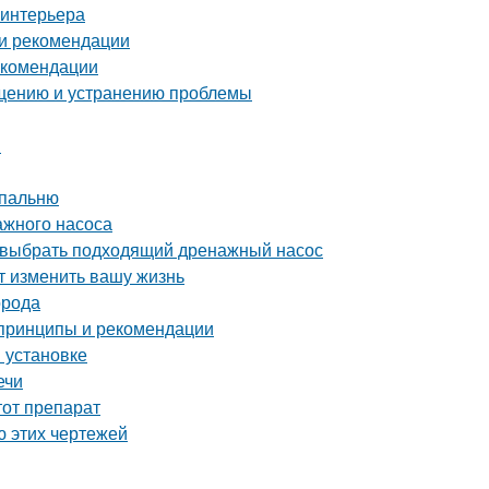
 интерьера
 и рекомендации
екомендации
ращению и устранению проблемы
и
спальню
ажного насоса
 выбрать подходящий дренажный насос
т изменить вашу жизнь
орода
 принципы и рекомендации
и установке
ечи
тот препарат
ю этих чертежей