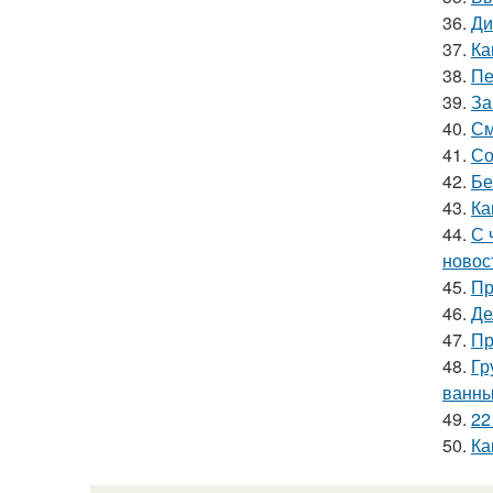
36.
Ди
37.
Ка
38.
Пе
39.
За
40.
См
41.
Со
42.
Бе
43.
Ка
44.
С 
новос
45.
Пр
46.
Де
47.
Пр
48.
Гр
ванн
49.
22
50.
Ка