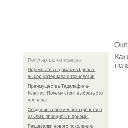
Окл
Как
Популярные материалы
пола
Перекрытия в домах из бревна:
выбор материала и технологии
Преимущества Тадалафила-
Ксантис: Почему стоит выбрать этот
препарат
Создание современного фронтона
из OSB: принципы и приемы
Раздевалки нового поколения.