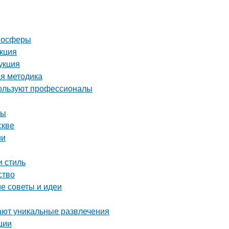
тмосферы
укция
укция
ая методика
пользуют профессионалы
ты
скве
ии
и стиль
ство
е советы и идеи
ают уникальные развлечения
ции