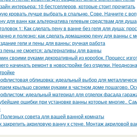
зайн интерьера: 10 бестселлеров, которые стоит прочитать
кую кровать лучше выбрать в спальню. Сове. Начните с воп
ну для ванн как альтернатива гелевым средствам для душа
головок 1: Как сделать пену в ванне без геля для душа: про
ачно и полезно: как сделать домашнюю пену для ванны с 
здание гели и пены для ванны: ручная работа
з пены не смоется: альтернативы для ванны
мин своими руками декоративный из коробок. Процесс изг
чего начинать ремонт в новостройке без отделки. Неодноз
тройке
офлистовая облицовка: идеальный выбор для металлическ
лаем крыльцо своими руками в частном доме пошагово. О
офлистом: идеальный материал для отделок фасада гараж
убейшие ошибки при установке ванны которые многие.. Са
ы
 Полезных совета для вашей ванной комнаты
к закрепить акриловую ванну к стене. Монтаж акриловой в