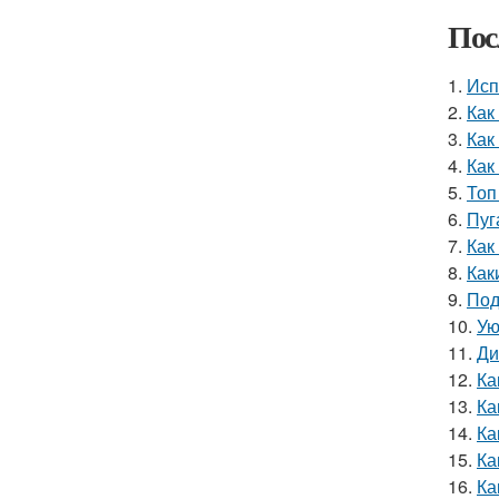
Пос
1.
Исп
2.
Как
3.
Как
4.
Как
5.
Топ
6.
Пуг
7.
Как
8.
Как
9.
Под
10.
Ую
11.
Ди
12.
Ка
13.
Ка
14.
Ка
15.
Ка
16.
Ка