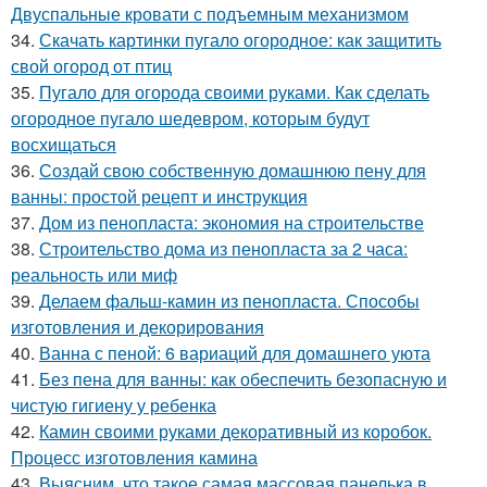
Двуспальные кровати с подъемным механизмом
34.
Скачать картинки пугало огородное: как защитить
свой огород от птиц
35.
Пугало для огорода своими руками. Как сделать
огородное пугало шедевром, которым будут
восхищаться
36.
Создай свою собственную домашнюю пену для
ванны: простой рецепт и инструкция
37.
Дом из пенопласта: экономия на строительстве
38.
Строительство дома из пенопласта за 2 часа:
реальность или миф
39.
Делаем фальш-камин из пенопласта. Способы
изготовления и декорирования
40.
Ванна с пеной: 6 вариаций для домашнего уюта
41.
Без пена для ванны: как обеспечить безопасную и
чистую гигиену у ребенка
42.
Камин своими руками декоративный из коробок.
Процесс изготовления камина
43.
Выясним, что такое самая массовая панелька в