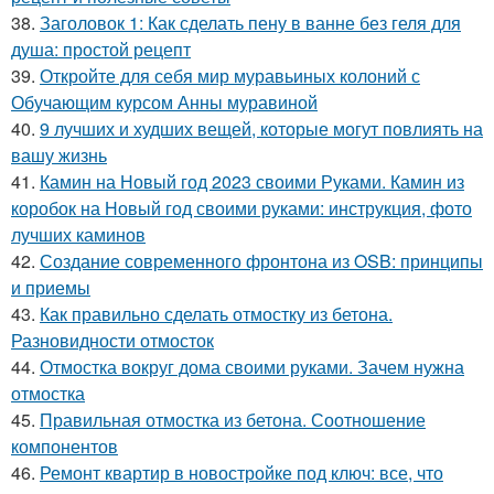
38.
Заголовок 1: Как сделать пену в ванне без геля для
душа: простой рецепт
39.
Откройте для себя мир муравьиных колоний с
Обучающим курсом Анны муравиной
40.
9 лучших и худших вещей, которые могут повлиять на
вашу жизнь
41.
Камин на Новый год 2023 своими Руками. Камин из
коробок на Новый год своими руками: инструкция, фото
лучших каминов
42.
Создание современного фронтона из OSB: принципы
и приемы
43.
Как правильно сделать отмостку из бетона.
Разновидности отмосток
44.
Отмостка вокруг дома своими руками. Зачем нужна
отмостка
45.
Правильная отмостка из бетона. Соотношение
компонентов
46.
Ремонт квартир в новостройке под ключ: все, что