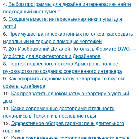
4.
Выбор программы для дизайна интерьера: как найти
подходящий инструмент
5.
Создаем вместе: интересные картинки пугал для
детей
6.
Преимущества гипсокартонных потолков: как создать
идеальный интерьер с помощью чертежей
7.
20+ Изображений Деталей Потолка в Формате DWG —
Удобство для Архитекторов и Дизайнеров
8.
Чертеж подвесного потолка Армстронг: полное
руководство по созданию современного интерьера
9.
Как оформить однокомнатную квартиру со вкусом:
советы дизайнера
10.
Как превратить однокомнатную квартиру в уютный
дом
11.
Какие современные достопримечательности
появились в Тольятти в последние годы
12.
Эффективное обогрев гаража: печь длительного
горения
13.
Какие современные достопримечательности есть в