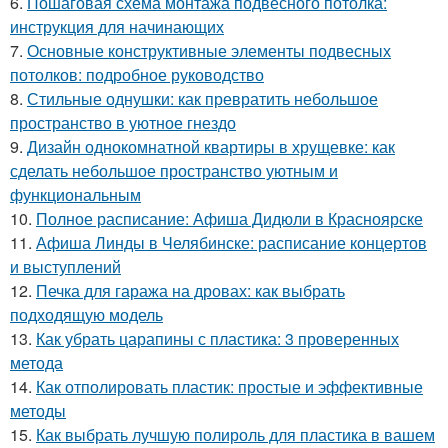
6.
Пошаговая схема монтажа подвесного потолка:
инструкция для начинающих
7.
Основные конструктивные элементы подвесных
потолков: подробное руководство
8.
Стильные однушки: как превратить небольшое
пространство в уютное гнездо
9.
Дизайн однокомнатной квартиры в хрущевке: как
сделать небольшое пространство уютным и
функциональным
10.
Полное расписание: Афиша Дидюли в Красноярске
11.
Афиша Линды в Челябинске: расписание концертов
и выступлений
12.
Печка для гаража на дровах: как выбрать
подходящую модель
13.
Как убрать царапины с пластика: 3 проверенных
метода
14.
Как отполировать пластик: простые и эффективные
методы
15.
Как выбрать лучшую полироль для пластика в вашем